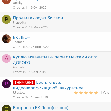
Unixity
Ответы
1
19 Окт 2020
Продам аккаунт бк леон
P
Pipiso4ka
Ответы
0
18 Май 2020
БК ЛЕОН
Shaman
Ответы
23
26 Янв 2020
Куплю аккаунты БК Леон с максами от 65
A
ДОРОГО
AnimalX
Ответы
6
15 Авг 2019
Leon.ru ввел
ВНИМАНИЕ
P
видеоверификацию!!! аккуратнее
5
P.Pustota
1 Vote
.
Ответы
24
10 Авг 2019
0
0
з
Вопрос по БК Леон(офшор)
G
в