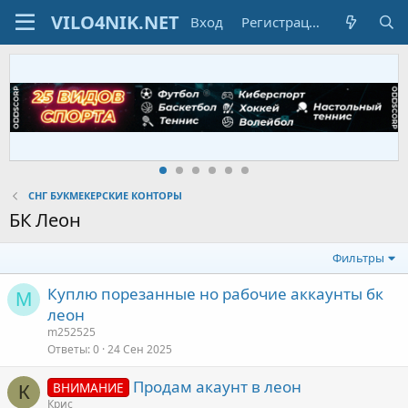
Вход
Регистрация
СНГ БУКМЕКЕРСКИЕ КОНТОРЫ
БК Леон
Фильтры
Куплю порезанные но рабочие аккаунты бк
M
леон
m252525
Ответы
0
24 Сен 2025
Продам акаунт в леон
ВНИМАНИЕ
К
Крис