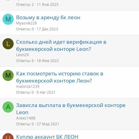
Ответы
2
11 Янв 2025
Возьму в аренду бк леон
M
Myasnik228
Ответы
0
17 Дек 2023
Сколько дней идет верификация в
L
букмекерской конторе Leon?
Leon29
Ответы
6
18 Фев 2022
Как посмотреть историю ставок в
M
букмекерской конторе Леон?
malorita1239
Ответы
0
9 Авг 2021
Зависла выплата в букмекерской конторе
А
Leon
Алекс1488
Ответы
0
27 Мар 2021
Куплю аккаунт БК ЛЕОН
U