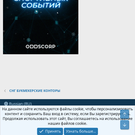
СНГ БУКМЕКЕРСКИЕ КОНТОРЫ
Russian (RU)
На данном сайте используются файлы cookie, чтобы персонализировать
Условия и правила
Политика конфиденциальности
Помощь
контент и сохранить Ваш вход в систему, если Вы зарегистрируетесь.
Свер
R
Продолжая использовать этот сайт, Вы соглашаетесь на использование
S
наших файлов cookie.
Сниз
S
XenForo
Add-ons by Brivium
™ © 2012-2026 Brivium LLC.
Локализация от
Принять
Узнать больше...
XenForo.Info