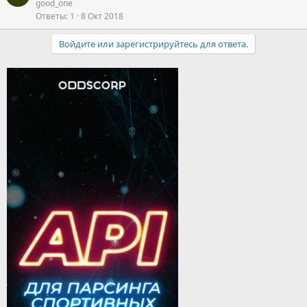
good_one
ё
з
Ответы
1
8 Окт 2018
д
Войдите или зарегистрируйтесь для ответа.