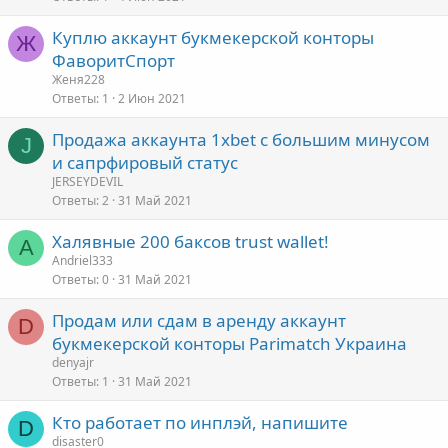
Куплю аккаунт букмекерской конторы
Ж
ФаворитСпорт
Женя228
Ответы
1
2 Июн 2021
Продажа аккаунта 1xbet с большим минусом
J
и сапрфировый статус
JERSEYDEVIL
Ответы
2
31 Май 2021
Халявные 200 баксов trust wallet!
A
Andriel333
Ответы
0
31 Май 2021
Продам или сдам в аренду аккаунт
D
букмекерской конторы Parimatch Укpaина
denyajr
Ответы
1
31 Май 2021
Кто работает по инплэй, напишите
D
disaster0