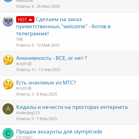
Websonik
Ответы
4
26 Июн 2025
Сделаем на заказ
HOT 🔥
приветственных,"welcome" - ботов в
телеграмме!
TRB
Ответы
0
10 Май 2025
Анонимность - ВСЕ, or нет ?
Kris05
Ответы
11
12 Апр 2025
Есть знакомые из МТС?
Kris05
Ответы
2
8 Мар 2025
Кидалы и нечести на просторах интернета
A
Anderdog123
Ответы
5
7 Мар 2025
Продам аккаунты для olymptrade
C
Ch1mba1