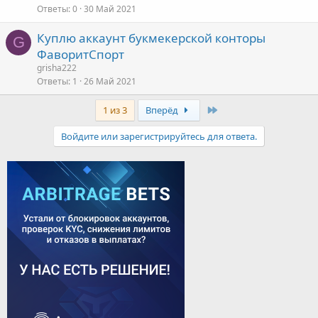
Ответы
0
30 Май 2021
Куплю аккаунт букмекерской конторы
G
ФаворитСпорт
grisha222
Ответы
1
26 Май 2021
Last
1 из 3
Вперёд
Войдите или зарегистрируйтесь для ответа.