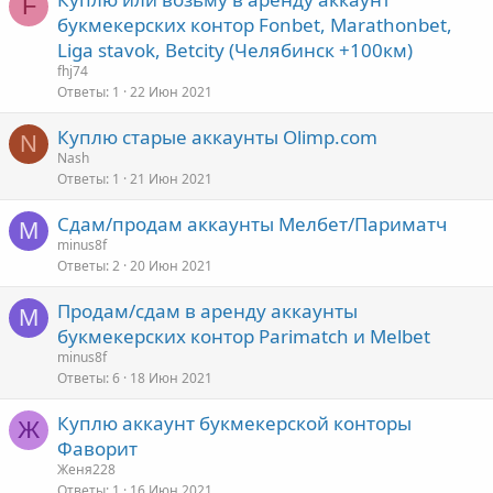
F
букмекерских контор Fonbet, Marathonbet,
Liga stavok, Betcity (Челябинск +100км)
fhj74
Ответы
1
22 Июн 2021
Куплю старые аккаунты Olimp.com
N
Nash
Ответы
1
21 Июн 2021
Сдам/продам аккаунты Мелбет/Париматч
M
minus8f
Ответы
2
20 Июн 2021
Продам/сдам в аренду аккаунты
M
букмекерских контор Parimatch и Melbet
minus8f
Ответы
6
18 Июн 2021
Куплю аккаунт букмекерской конторы
Ж
Фаворит
Женя228
Ответы
1
16 Июн 2021