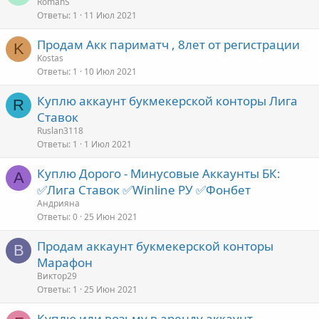
RomanS
Ответы
1
11 Июл 2021
Продам Акк париматч , 8лет от регистрации
K
Kostas
Ответы
1
10 Июл 2021
Куплю аккаунт букмекерской конторы Лига
R
Ставок
Ruslan3118
Ответы
1
1 Июл 2021
Куплю Дорого - Минусовые Аккаунты БК:
А
✅Лига Ставок ✅Winline РУ ✅Фонбет
Андрияна
Ответы
0
25 Июн 2021
Продам аккаунт букмекерской конторы
В
Марафон
Виктор29
Ответы
1
25 Июн 2021
Куплю или возьму в аренду аккаунт