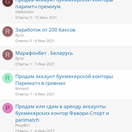
G
паримтч премиум
GlebVinilov
Ответы
0
12 Июн 2021
Заработок от 200 баксов
R
Rjcnz
Ответы
0
9 Июн 2021
Марафонбет . Беларусь
R
Rjcnz
Ответы
1
7 Июн 2021
Продам аккаунт букмекерской конторы
R
Париматч в гривнах
RomanS
Ответы
1
4 Июн 2021
Продам или сдам в аренду аккаунты
P
букмекерских контор Фавори-Спорт и
parimatch
Povydlo1
Ответы
1
4 Июн 2021