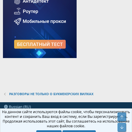
РАЗГОВОРЫ НЕ ТОЛЬКО О БУКМЕКЕРСКИХ ВИЛКАХ
Russian (RU)
На данном сайте используются файлы cookie, чтобы персонализировать
Условия и правила
Политика конфиденциальности
Помощь
контент и сохранить Ваш вход в систему, если Вы зарегистрируетесь.
Свер
R
Продолжая использовать этот сайт, Вы соглашаетесь на использование
S
наших файлов cookie.
Сниз
S
XenForo
Add-ons by Brivium
™ © 2012-2026 Brivium LLC.
Локализация от