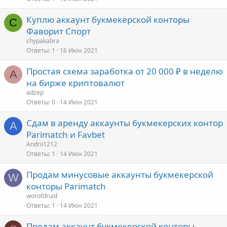
Куплю аккаунт букмекерской конторы
C
Фаворит Спорт
chypakabra
Ответы
1
16 Июн 2021
Простая схема заработка от 20 000 ₽ в неделю
A
на бирже криптовалют
adzep
Ответы
0
14 Июн 2021
Сдам в аренду аккаунты букмекерских контор
A
Parimatch и Favbet
Andrii1212
Ответы
1
14 Июн 2021
Продам минусовые аккаунты букмекерской
W
конторы Parimatch
worofdruid
Ответы
1
14 Июн 2021
Продам аккаунт букмекерской конторы