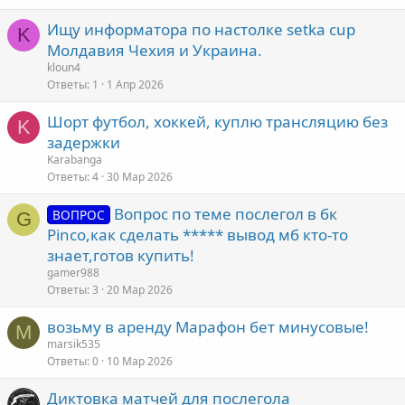
Ищу информатора по настолке setka cup
K
Молдавия Чехия и Укpaина.
kloun4
Ответы
1
1 Апр 2026
Шорт футбол, хоккей, куплю трансляцию без
K
задержки
Karabanga
Ответы
4
30 Мар 2026
Вопрос по теме послегол в бк
ВОПРОС
G
Pinco,как сделать ***** вывод мб кто-то
знает,готов купить!
gamer988
Ответы
3
20 Мар 2026
возьму в аренду Марафон бет минусовые!
M
marsik535
Ответы
0
10 Мар 2026
Диктовка матчей для послегола