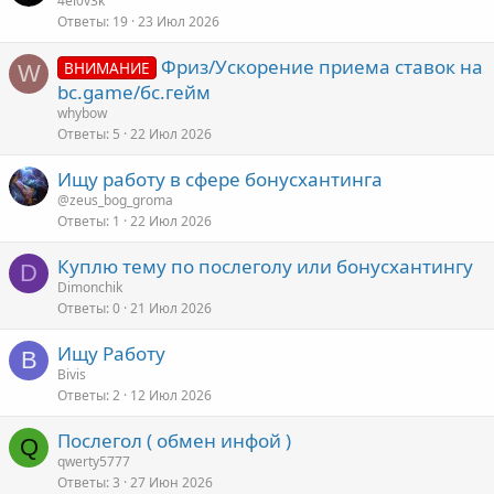
4el0v3k
Ответы
19
23 Июл 2026
Фриз/Ускорение приема ставок на
ВНИМАНИЕ
W
bc.game/бс.гейм
whybow
Ответы
5
22 Июл 2026
Ищу работу в сфере бонусхантинга
@zeus_bog_groma
Ответы
1
22 Июл 2026
Куплю тему по послеголу или бонусхантингу
D
Dimonchik
Ответы
0
21 Июл 2026
Ищу Работу
B
Bivis
Ответы
2
12 Июл 2026
Послегол ( oбмeн инфой )
Q
qwerty5777
Ответы
3
27 Июн 2026