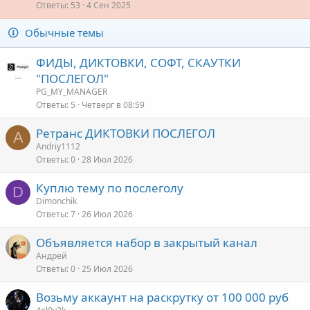
р
Ответы
53
4 Сен 2025
е
Обычные темы
п
л
ФИДЫ, ДИКТОВКИ, СОФТ, СКАУТКИ
е
"ПОСЛЕГОЛ"
о
PG_MY_MANAGER
Ответы
5
Четверг в 08:59
Ретранс ДИКТОВКИ ПОСЛЕГОЛ
A
Andriy1112
Ответы
0
28 Июл 2026
Куплю тему по послеголу
D
Dimonchik
Ответы
7
26 Июл 2026
Объявляется набор в закрытый канал
Андрей
Ответы
0
25 Июл 2026
Возьму аккаунт на раскрутку от 100 000 руб