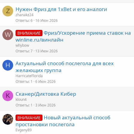
Нужен Фриз для 1xBet и его аналоги
Z
zhanakz24
Ответы
6
16 Июн 2026
Фриз/Ускорение приема ставок на
ВНИМАНИЕ
W
winline.ru/винлайн
whybow
Ответы
7
13 Июн 2026
Актуальный способ послегола для всех
H
желающих группа
HarricateFlorida
Ответы
1
6 Июн 2026
Сканер/Диктовка Кибер
K
kloun4
Ответы
1
3 Июн 2026
Новый актуальный способ
ВНИМАНИЕ
простановки послегола
Evgeny89