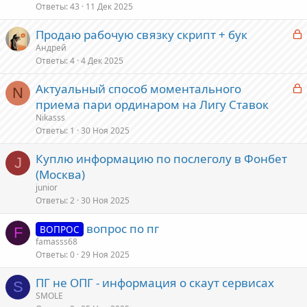
Ответы
43
11 Дек 2025
З
Продаю рабочую связку скрипт + бук
а
Андрей
Ответы
4
4 Дек 2025
к
р
З
Актуальный способ моментального
N
а
приема пари ординаром на Лигу Ставок
т
к
Nikasss
а
р
Ответы
1
30 Ноя 2025
Куплю информацию по послеголу в Фонбет
т
J
(Москва)
а
junior
Ответы
2
30 Ноя 2025
вопрос по пг
ВОПРОС
F
famasss68
Ответы
0
29 Ноя 2025
ПГ не ОПГ - информация о скаут сервисах
S
SMOLE