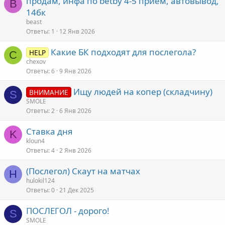
продам, инфа по betby 4-5 прием, автовывод,
B
14бк
beast
Ответы
1
12 Янв 2026
Какие БК подходят для послегола?
HELP
C
chexov
Ответы
6
9 Янв 2026
Ищу людей на копер (складчину)
ВНИМАНИЕ
S
SMOLE
Ответы
2
6 Янв 2026
Ставка дня
K
kloun4
Ответы
4
2 Янв 2026
(Послегол) Скаут на матчах
H
hulokil124
Ответы
0
21 Дек 2025
ПОСЛЕГОЛ - дорого!
S
SMOLE