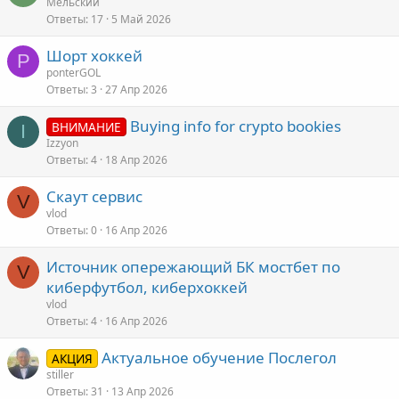
Мельский
Ответы
17
5 Май 2026
Шорт хоккей
P
ponterGOL
Ответы
3
27 Апр 2026
Buying info for crypto bookies
ВНИМАНИЕ
I
Izzyon
Ответы
4
18 Апр 2026
Скаут сервис
V
vlod
Ответы
0
16 Апр 2026
Источник опережающий БК мостбет по
V
киберфутбол, киберхоккей
vlod
Ответы
4
16 Апр 2026
Актуальное обучение Послегол
АКЦИЯ
stiller
Ответы
31
13 Апр 2026