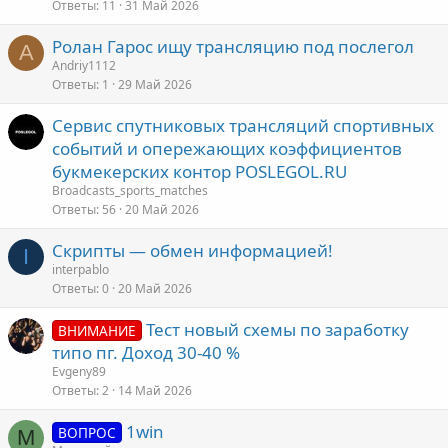
Ответы
11
31 Май 2026
Ролан Гарос ищу трансляцию под послегол
A
Andriy1112
Ответы
1
29 Май 2026
Сервис спутниковых трансляций спортивных
событий и опережающих коэффициентов
букмекерских контор POSLEGOL.RU
Broadcasts_sports_matches
Ответы
56
20 Май 2026
Скрипты — oбмeн информацией!
I
interpablo
Ответы
0
20 Май 2026
Тест новый схемы по заработку
ВНИМАНИЕ
типо пг. Доход 30-40 %
Evgeny89
Ответы
2
14 Май 2026
1win
ВОПРОС
М