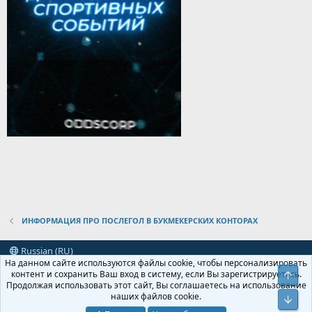
ИНФОРМАЦИЯ ПРО ПОСЛЕГОЛ В БУКМЕКЕРСКИХ КОНТОРАХ
Russian (RU)
На данном сайте используются файлы cookie, чтобы персонализировать
Условия и правила
Политика конфиденциальности
Помощь
контент и сохранить Ваш вход в систему, если Вы зарегистрируетесь.
Свер
R
Продолжая использовать этот сайт, Вы соглашаетесь на использование
S
наших файлов cookie.
Сниз
S
XenForo
Add-ons by Brivium
™ © 2012-2026 Brivium LLC.
Локализация от