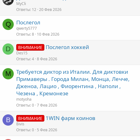
MyCli
Ответы
12
20 Фев 2026
Послегол
Q
qwerty5777
Ответы
8
10 Фев 2026
Послегол хоккей
ВНИМАНИЕ
D
Des15
Ответы
4
8 Фев 2026
Требуется диктор из Италии. Для диктовки
M
Примаверы . Города Милан, Монца, Лечче,
Дженоа, Лацио , Фиорентина , Наполи ,
Чезена , Кремонезе
motyoha
Ответы
0
7 Фев 2026
1WIN фарм коинов
ВНИМАНИЕ
B
Bivis
Ответы
0
5 Фев 2026