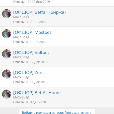
Ответы
10
10 Янв 2019
[ОФШОР] Betfair (биржа)
MoCeBp
Ответы
3
7 Янв 2019
[ОФШОР] Mostbet
MoCeBp
Ответы
4
7 Янв 2019
[ОФШОР] Baltbet
MoCeBp
Ответы
8
17 Дек 2018
[ОФШОР] Zenit
MoCeBp
Ответы
2
11 Дек 2018
[ОФШОР] Bet-At-Home
MoCeBp
Ответы
0
3 Дек 2018
Войдите или зарегистрируйтесь для ответа.