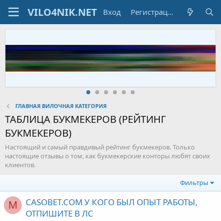
Вход
Регистрация
ГЛАВНАЯ ВИЛОЧНАЯ КАТЕГОРИЯ
ТАБЛИЦА БУКМЕКЕРОВ (РЕЙТИНГ
БУКМЕКЕРОВ)
Настоящий и самый правдивый рейтинг букмекеров. Только
настоящие отзывы о том, как букмекерские конторы любят своих
клиентов.
Фильтры
CASOBET.COM У КОГО БЫЛ ОПЫТ РАБОТЫ,
M
ОТПИШИТЕ В ЛС