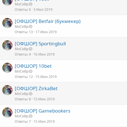
MoCeBp
Ответы
6
3 Июл 2019
[ОФШОР] Betfair (букмекер)
MoCeBp
Ответы
13
17 Июн 2019
[ОФШОР] Sportingbull
MoCeBp
Ответы
4
16 Июн 2019
[ОФШОР] 10bet
MoCeBp
Ответы
12
15 Июн 2019
[ОФШОР] ZirkaBet
MoCeBp
Ответы
8
15 Июн 2019
[ОФШОР] Gamebookers
MoCeBp
Ответы
7
15 Июн 2019