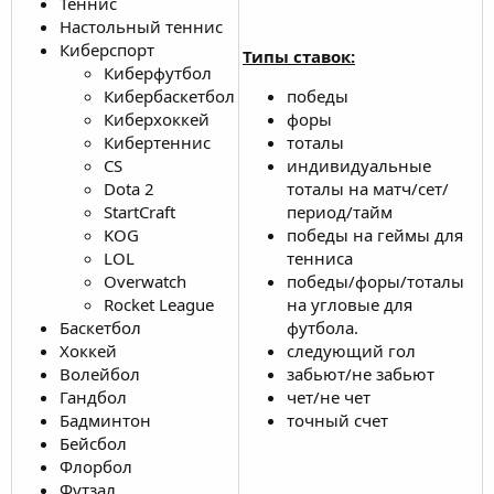
Теннис
Настольный теннис
Киберспорт
Типы ставок:
Киберфутбол
Кибербаскетбол
победы
Киберхоккей
форы
Кибертеннис
тоталы
CS
индивидуальные
Dota 2
тоталы на матч/сет/
StartCraft
период/тайм
KOG
победы на геймы для
LOL
тенниса
Overwatch
победы/форы/тоталы
Rocket League
на угловые для
Баскетбол
футбола.
Хоккей
следующий гол
Волейбол
забьют/не забьют
Гандбол
чет/не чет
Бадминтон
точный счет
Бейсбол
Флорбол
Футзал