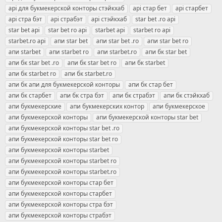
api для букмекерской конторы стэйкхаб
api стар бет
api старбет
api стра бэт
api страбэт
api стэйкхаб
star bet .ro api
star bet api
star bet ro api
starbet api
starbet ro api
starbet.ro api
апи star bet
апи star bet .ro
апи star bet ro
апи starbet
апи starbet ro
апи starbet.ro
апи бк star bet
апи бк star bet .ro
апи бк star bet ro
апи бк starbet
апи бк starbet ro
апи бк starbet.ro
апи бк апи для букмекерской конторы
апи бк стар бет
апи бк старбет
апи бк стра бэт
апи бк страбэт
апи бк стэйкхаб
апи букмекерские
апи букмекерских контор
апи букмекерское
апи букмекерской конторы
апи букмекерской конторы star bet
апи букмекерской конторы star bet .ro
апи букмекерской конторы star bet ro
апи букмекерской конторы starbet
апи букмекерской конторы starbet ro
апи букмекерской конторы starbet.ro
апи букмекерской конторы стар бет
апи букмекерской конторы старбет
апи букмекерской конторы стра бэт
апи букмекерской конторы страбэт