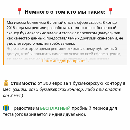
Немного о том кто мы такие:
Мы имеем более чем 6-летний опыт в сфере ставок. В конце
2018 года мы решили разработать полностью собственный
сканер букмекерских вилок и ставок с перевесом (валуев), так
как качество данных, предоставляемых другими сканерами, не
удовлетворяло нашим требованиям.
Через некоторое время решили открыть к нему публичный
доступ, чтобы повысить качество услуг во всей сфере в целом,
т.к. этого на тот момент очень не хватало на наш взгляд.
Нажмите для раскрытия...
На текущий день мы являемся поставщиком беттинг данных
для многих вилочно-валуйных ботов и сервисов, а также
некоторых букмекерских контор.
Стоимость:
от 300 евро за 1 букмекерскую контору в
мес.
(скидки от 5 букмекерских контор, либо при оплате
Что мы предлагаем?
от 3 мес.)
Коэффициенты, букмекерские вилки, ставки с перевесом
(валуи) - с обновлением дважды в секунду
Партнерскую программу с отчислениями до 40%
Предоставим
БЕСПЛАТНЫЙ
пробный период для
Расчет стратегий на основе исторических данных с любыми
теста (оговаривается индивидуально).
букмекерскими конторами
Платформу
Cloud Betting
на которой можно реализовать
своего собственного бота для ставок