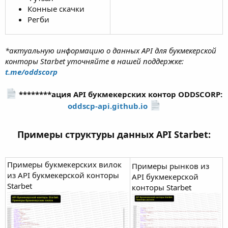
Конные скачки
Регби
*актуальную информацию о данных API для букмекерской
конторы Starbet уточняйте в нашей поддержке:
t.me/oddscorp
********ация API букмекерских контор ODDSCORP:
oddscp-api.github.io
Примеры структуры данных API Starbet:
Примеры букмекерских вилок
Примеры рынков из
из API букмекерской конторы
API букмекерской
Starbet
конторы Starbet