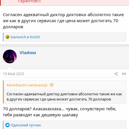
гарантов!!!
Согласен адекватный диктор диктовки абсолютно такие
же как в других сервисах где цена может достигать 70
долларов
Р
Ivanovich
и
Kris05
е
а
к
Vladoss
ц
и
и
:
19 Май 2025
#8
Kevinbacon написал(а):
Согласен адекватный диктор диктовки абсолютно такие же как
в других сервисах где цена может достигать 70 долларов
70 долларов? Ахахахаххаха… чувак, сочувствую тебе,
тебя разводят как дешевую шалаву
Р
Одинокий путник