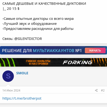
ь
САМЫЕ ДЕШЕВЫЕ И КАЧЕСТВЕННЫЕ ДИКТОВКИ
с
|_ 20 15 $
с
ы
л
-Самые опытные дикторы со всего мира
к
-Лучший звук и оборудование
у
-Предоставляем расходники для работы
Связь: @SILENTDICTOR
SMOLE
S
14 Июн 2024
#2
https://t.me/brotherpot