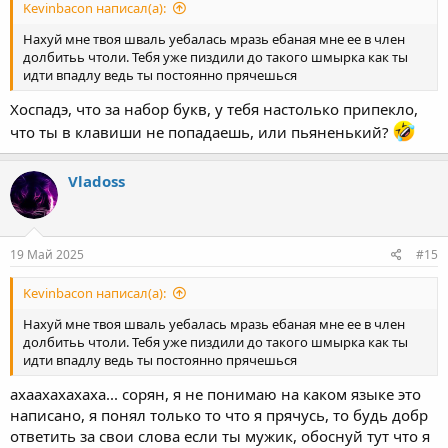
Kevinbacon написал(а):
Нахуй мне твоя шваль уебалась мразь ебаная мне ее в член
долбитьь чтоли. Тебя уже пиздили до такого шмырка как ты
идти впадлу ведь ты постоянно прячешься
Хоспадэ, что за набор букв, у тебя настолько припекло,
что ты в клавиши не попадаешь, или пьяненький?
Vladoss
19 Май 2025
#15
Kevinbacon написал(а):
Нахуй мне твоя шваль уебалась мразь ебаная мне ее в член
долбитьь чтоли. Тебя уже пиздили до такого шмырка как ты
идти впадлу ведь ты постоянно прячешься
ахаахахахаха... сорян, я не понимаю на каком языке это
написано, я понял только то что я прячусь, то будь добр
ответить за свои слова если ты мужик, обоснуй тут что я