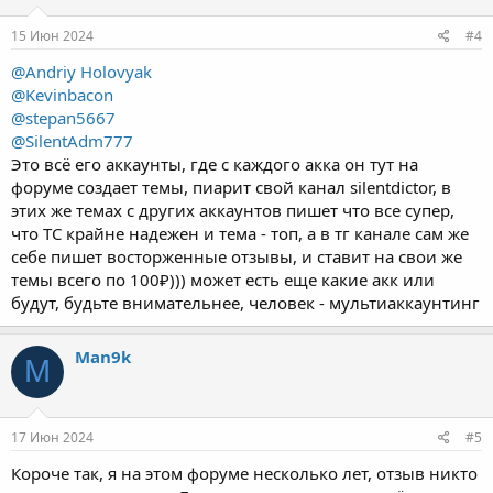
15 Июн 2024
#4
@Andriy Holovyak
@Kevinbacon
@stepan5667
@SilentAdm777
Это всё его аккаунты, где с каждого акка он тут на
форуме создает темы, пиарит свой канал silentdictor, в
этих же темах с других аккаунтов пишет что все супер,
что ТС крайне надежен и тема - топ, а в тг канале сам же
себе пишет восторженные отзывы, и ставит на свои же
темы всего по 100₽))) может есть еще какие акк или
будут, будьте внимательнее, человек - мультиаккаунтинг
Man9k
M
17 Июн 2024
#5
Короче так, я на этом форуме несколько лет, отзыв никто