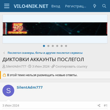
Вход
Регистрация
Послегол сканеры, боты и другие послегол сервисы
ДИКТОВКИ АККАУНТЫ ПОСЛЕГОЛ
А
Д
С
SilentAdm777
3 Июн 2024
Скопировать ссылку
в
а
к
т
В этой теме нельзя размещать новые ответы.
т
о
о
а
п
р
н
и
SilentAdm777
т
а
р
S
е
ч
о
м
а
в
ы
л
а
3 Июн 2024
#1
а
т