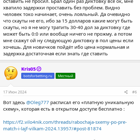
оставить не просил. Брал один раз диктовку всё ок, мне
хватило задержки проставить без проблем. Видно
человек токо начинает, очень лояльный. Да очевидно
что скауты не его, ибо за 15 долларов какие могут быть
скауты, но я не могу тратить 30-40 дол за диктовку где
может быть 0:0 или вообще ничего не прожму. а потом
мне скажут ой ну следующую диктовку в пол цены если
хочешь. Для новичков пойдёт ибо цена нормальная и
задержка достаточная если знать где ставить
Kris05
botsforbetting.ru
Местный
17 Июн 2024
#6
Вот здесь
@Oleg777
расписал его «платную уникальную
схему», которая есть в открытом доступе бесплатно :
https://f2.vilo4nik.com/threads/rabochaja-sxemy-po-pre-
match-i-lajf-vilkam-2024.13957/#post-81874