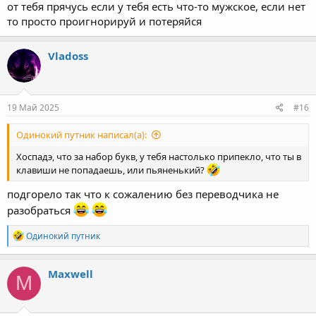
от тебя прячусь если у тебя есть что-то мужское, если нет
то просто проигнорируй и потеряйся
Vladoss
19 Май 2025
#16
Одинокий путник написал(а):
Хоспадэ, что за набор букв, у тебя настолько припекло, что ты в
клавиши не попадаешь, или пьяненький?
подгорело так что к сожалению без переводчика не
разобраться
Р
Одинокий путник
е
а
к
Maxwell
M
ц
и
и
: