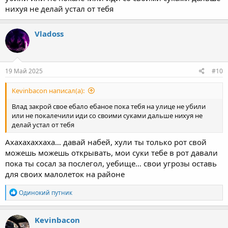
нихуя не делай устал от тебя
Vladoss
19 Май 2025
#10
Kevinbacon написал(а):
Влад закрой свое ебало ебаное пока тебя на улице не убили
или не покалечили иди со своими суками дальше нихуя не
делай устал от тебя
Ахахахаххаха… давай набей, хули ты только рот свой
можешь можешь открывать, мои суки тебе в рот давали
пока ты сосал за послегол, уебище… свои угрозы оставь
для своих малолеток на районе
Р
Одинокий путник
е
а
к
Kevinbacon
ц