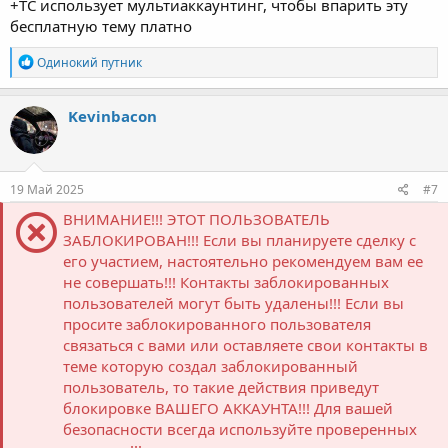
+ТС использует мультиаккаунтинг, чтобы впарить эту
бесплатную тему платно
Р
Одинокий путник
е
а
к
Kevinbacon
ц
и
и
:
19 Май 2025
#7
ВНИМАНИЕ!!! ЭТОТ ПОЛЬЗОВАТЕЛЬ
ЗАБЛОКИРОВАН!!! Если вы планируете сделку с
его участием, настоятельно рекомендуем вам ее
не совершать!!! Контакты заблокированных
пользователей могут быть удалены!!! Если вы
просите заблокированного пользователя
связаться с вами или оставляете свои контакты в
теме которую создал заблокированный
пользователь, то такие действия приведут
блокировке ВАШЕГО АККАУНТА!!! Для вашей
безопасности всегда используйте проверенных