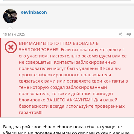
е
а
к
Kevinbacon
ц
и
и
:
19 Май 2025
#9
ВНИМАНИЕ!!! ЭТОТ ПОЛЬЗОВАТЕЛЬ
ЗАБЛОКИРОВАН!!! Если вы планируете сделку с
его участием, настоятельно рекомендуем вам ее
не совершать!!! Контакты заблокированных
пользователей могут быть удалены!!! Если вы
просите заблокированного пользователя
связаться с вами или оставляете свои контакты в
теме которую создал заблокированный
пользователь, то такие действия приведут
блокировке ВАШЕГО АККАУНТА!!! Для вашей
безопасности всегда используйте проверенных
гарантов!!!
Влад закрой свое ебало ебаное пока тебя на улице не
убили или не покалечили иди со своими суками дальше