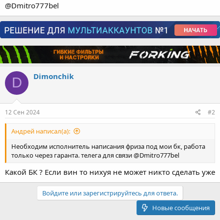
ь
@Dmitro777bel
с
с
ы
л
к
у
Dimonchik
D
12 Сен 2024
#2
Андрей написал(а):
Необходим исполнитель написания фриза под мои бк, работа
только через гаранта. телега для связи @Dmitro777bel
Какой БК ? Если вин то нихуя не может никто сделать уже
Войдите или зарегистрируйтесь для ответа.
Новые сообщения