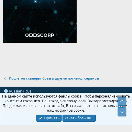
Послегол сканеры, боты и другие послегол сервисы
Russian (RU)
На данном сайте используются файлы cookie, чтобы персонализировать
Условия и правила
Политика конфиденциальности
Помощь
контент и сохранить Ваш вход в систему, если Вы зарегистрируетесь.
Свер
R
Продолжая использовать этот сайт, Вы соглашаетесь на использование
S
наших файлов cookie.
Сниз
S
XenForo
Add-ons by Brivium
™ © 2012-2026 Brivium LLC.
Локализация от
Принять
Узнать больше...
XenForo.Info