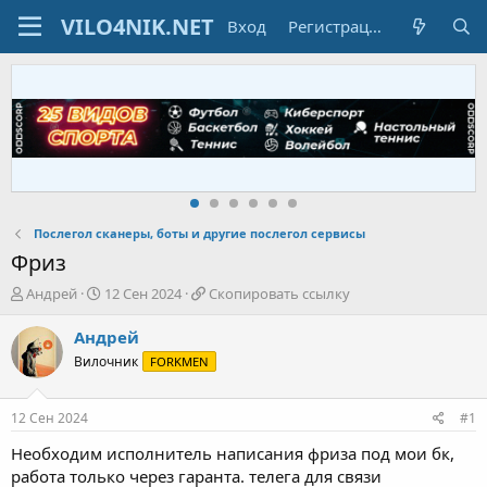
Вход
Регистрация
Послегол сканеры, боты и другие послегол сервисы
Фриз
А
Д
С
Андрей
12 Сен 2024
Скопировать ссылку
в
а
к
т
т
о
Андрей
о
а
п
Вилочник
FORKMEN
р
н
и
т
а
р
е
ч
о
12 Сен 2024
#1
м
а
в
ы
л
а
Необходим исполнитель написания фриза под мои бк,
а
т
работа только через гаранта. телега для связи