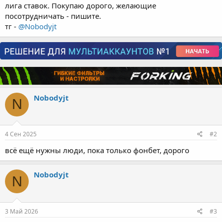
ь
лига ставок. Покупаю дорого, желающие
с
посотрудничать - пишите.
с
тг -
@Nobodyjt
ы
л
к
у
Nobodyjt
N
4 Сен 2025
#2
всё ещё нужны люди, пока только фонбет, дорого
Nobodyjt
N
3 Май 2026
#3