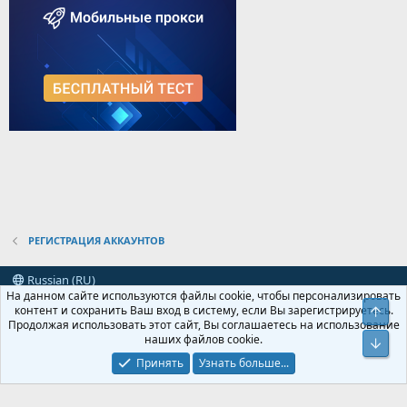
РЕГИСТРАЦИЯ АККАУНТОВ
Russian (RU)
На данном сайте используются файлы cookie, чтобы персонализировать
Условия и правила
Политика конфиденциальности
Помощь
контент и сохранить Ваш вход в систему, если Вы зарегистрируетесь.
Свер
R
Продолжая использовать этот сайт, Вы соглашаетесь на использование
S
наших файлов cookie.
Сниз
S
XenForo
Add-ons by Brivium
™ © 2012-2026 Brivium LLC.
Локализация от
Принять
Узнать больше...
XenForo.Info