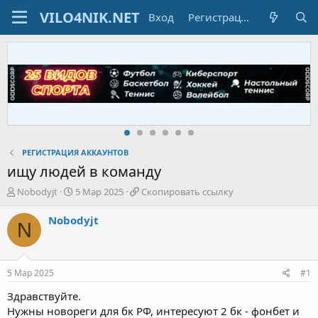
Вход
Регистрация
РЕГИСТРАЦИЯ АККАУНТОВ
ищу людей в команду
А
Д
С
Nobodyjt
5 Мар 2025
Скопировать ссылку
в
а
к
т
т
о
Nobodyjt
N
о
а
п
р
н
и
т
а
р
е
ч
о
5 Мар 2025
#1
м
а
в
ы
л
а
Здравствуйте.
а
т
Нужны новореги для бк РФ, интересуют 2 бк - фонбет и