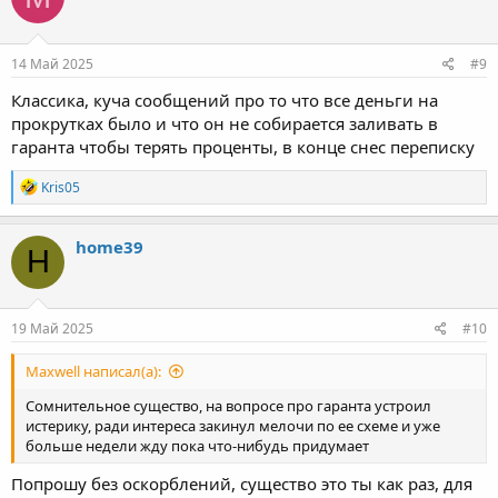
14 Май 2025
#9
Классика, куча сообщений про то что все деньги на
прокрутках было и что он не собирается заливать в
гаранта чтобы терять проценты, в конце снес переписку
Р
Kris05
е
а
к
home39
H
ц
и
и
:
19 Май 2025
#10
Maxwell написал(а):
Сомнительное существо, на вопросе про гаранта устроил
истерику, ради интереса закинул мелочи по ее схеме и уже
больше недели жду пока что-нибудь придумает
Попрошу без оскорблений, существо это ты как раз, для