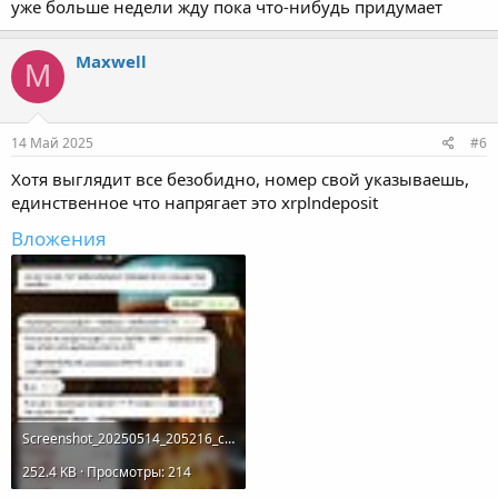
уже больше недели жду пока что-нибудь придумает
Maxwell
M
14 Май 2025
#6
Хотя выглядит все безобидно, номер свой указываешь,
единственное что напрягает это xrplndeposit
Вложения
Screenshot_20250514_205216_com_google_android_apps_photos_LocalPhotosActivity.jpg
252.4 KB · Просмотры: 214