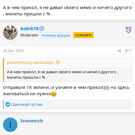
А в чем прикол, я не давал своего мемо и ничего другого
, монеты пришли с % .
bobik76
Moderator
Команда форума
FORKMEN
20 Окт 2025
#17
pokerhanting написал(а):
А в чем прикол, я не давал своего мемо и ничего другого ,
монеты пришли с % .
отправьте 1К зелени, и узнаете в чем прикол)))) но здесь
жаловаться не нужно
Р
Одинокий путник
е
а
к
Ivanovich
I
ц
и
и