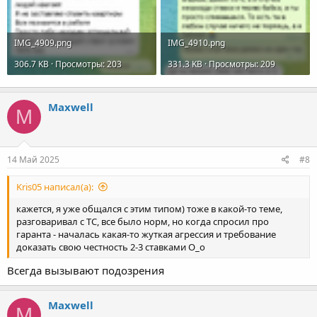
IMG_4909.png
IMG_4910.png
306.7 KB · Просмотры: 203
331.3 KB · Просмотры: 209
Maxwell
M
14 Май 2025
#8
Kris05 написал(а):
кажется, я уже общался с этим типом) тоже в какой-то теме,
разговаривал с ТС, все было норм, но когда спросил про
гаранта - началась какая-то жуткая агрессия и требование
доказать свою честность 2-3 ставками О_о
Всегда вызывают подозрения
Maxwell
M