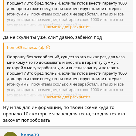
процент ? Это бред полный, если ты готов внести гаранту 1000
долларов я тоже внесу, но ты компенсируешь мои потери с
этой суммы, посчитаем сколько я не заработал, и ты их и все
услуги гаранта возмещает, я забираю свою 1000 и то что я за
это время с них не заработал с твоей 1000.
Нажмите для раскрытия...
Я никого не уговариваю и не заставляю работать, и доказывать
не собираюсь каждому, кто в теме тот работает молча, а такие
Да не скули ты уже, слит давно, забейся под
как ты с 10 долларов захотел миллион заработать и даже пару
долларов для теста жалко )) мальчик иди учи уроки а и не
home39 написал(а):
трать мамкины деньги что на обед даёт )
Попрошу без оскорблений, существо это ты как раз, для чего
мне кому что то доказывать и вносить в гарант ту сумму с
которой я могу заработать, или внести гаранту и потерять
процент ? Это бред полный, если ты готов внести гаранту 1000
долларов я тоже внесу, но ты компенсируешь мои потери с
этой суммы, посчитаем сколько я не заработал, и ты их и все
услуги гаранта возмещает, я забираю свою 1000 и то что я за
это время с них не заработал с твоей 1000.
Нажмите для раскрытия...
Я никого не уговариваю и не заставляю работать, и доказывать
не собираюсь каждому, кто в теме тот работает молча, а такие
Ну и так для информации, по твоей схеме куда то
как ты с 10 долларов захотел миллион заработать и даже пару
пропало 10к которые я завёл для теста, это для тех кто
долларов для теста жалко )) мальчик иди учи уроки а и не
захочет попробовать
трать мамкины деньги что на обед даёт )
home39