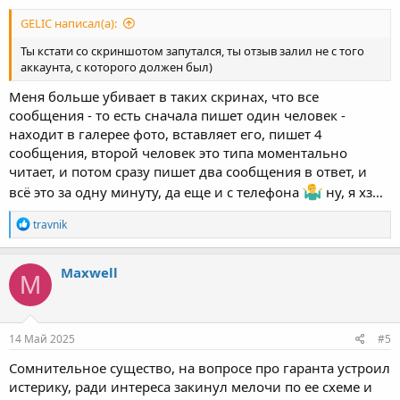
GELIC написал(а):
Ты кстати со скриншотом запутался, ты отзыв залил не с того
аккаунта, с которого должен был)
Меня больше убивает в таких скринах, что все
сообщения - то есть сначала пишет один человек -
находит в галерее фото, вставляет его, пишет 4
сообщения, второй человек это типа моментально
читает, и потом сразу пишет два сообщения в ответ, и
всё это за одну минуту, да еще и с телефона
ну, я хз…
Р
travnik
е
а
к
Maxwell
M
ц
и
и
:
14 Май 2025
#5
Сомнительное существо, на вопросе про гаранта устроил
истерику, ради интереса закинул мелочи по ее схеме и