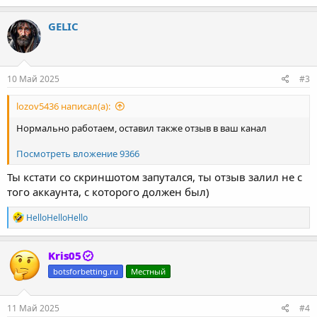
GELIC
10 Май 2025
#3
lozov5436 написал(а):
Нормально работаем, оставил также отзыв в ваш канал
Посмотреть вложение 9366
Ты кстати со скриншотом запутался, ты отзыв залил не с
того аккаунта, с которого должен был)
Р
HelloHelloHello
е
а
к
Kris05
ц
botsforbetting.ru
Местный
и
и
:
11 Май 2025
#4