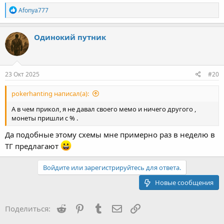
Р
Afonya777
е
а
к
Одинокий путник
ц
и
и
:
23 Окт 2025
#20
pokerhanting написал(а):
А в чем прикол, я не давал своего мемо и ничего другого ,
монеты пришли с % .
Да подобные этому схемы мне примерно раз в неделю в
ТГ предлагают
Войдите или зарегистрируйтесь для ответа.
Новые сообщения
Reddit
Pinterest
Tumblr
Электронная почта
Ссылка
Поделиться: