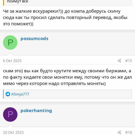
поймут всё
Че за жалкие вскурареки?)) до компа доберусь скину
сюда как ты просил сделать повторный перевод, якобы
это поможет))
possumcods
P
6 Окт 2025
#15
скам это) вы как будто крутите между своими биржами, а
по факту кидаете свои монетки ему, потому что он же дал
мемо через которое надо отправлять монеты)
Р
Afonya777
е
а
к
pokerhanting
P
ц
и
и
:
20 Окт 2025
#16