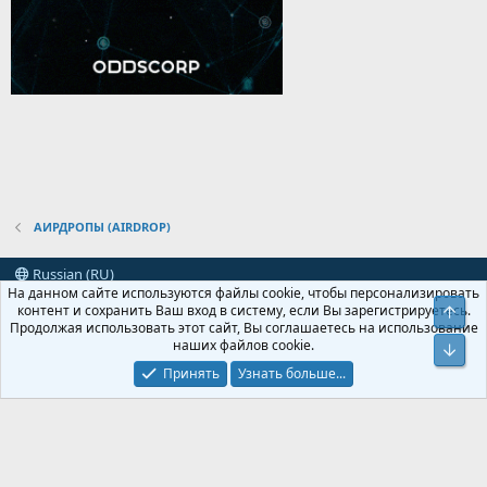
АИРДРОПЫ (AIRDROP)
Russian (RU)
На данном сайте используются файлы cookie, чтобы персонализировать
Условия и правила
Политика конфиденциальности
Помощь
контент и сохранить Ваш вход в систему, если Вы зарегистрируетесь.
Свер
R
Продолжая использовать этот сайт, Вы соглашаетесь на использование
S
наших файлов cookie.
Сниз
S
XenForo
Add-ons by Brivium
™ © 2012-2026 Brivium LLC.
Локализация от
Принять
Узнать больше...
XenForo.Info