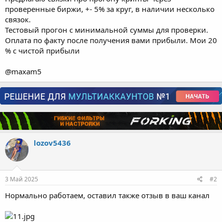
а
т
проверенные биржи, +- 5% за круг, в наличии несколько
ь
связок.
с
Тестовый прогон с минимальной суммы для проверки.
с
Оплата по факту после получения вами прибыли. Мои 20
ы
% с чистой прибыли
л
к
у
@maxam5
lozov5436
3 Май 2025
#2
Нормально работаем, оставил также отзыв в ваш канал