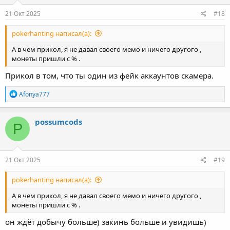
:
21 Окт 2025
#18
pokerhanting написал(а):
А в чем прикол, я не давал своего мемо и ничего другого ,
монеты пришли с % .
Прикол в том, что ты один из фейк аккаунтов скамера.
Р
Afonya777
е
а
к
possumcods
P
ц
и
и
:
21 Окт 2025
#19
pokerhanting написал(а):
А в чем прикол, я не давал своего мемо и ничего другого ,
монеты пришли с % .
он ждёт добычу больше) закинь больше и увидишь)