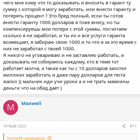
чего мне кому что то доказывать и вносить в гарант ту
сумму с которой я могу заработать, или внести гаранту и
потерять процент ? Это бред полный, если ты готов
внести гаранту 1000 долларов я тоже внесу, но ты
компенсируешь мои потери с этой суммы, посчитаем
сколько я не заработал, и ты их и все услуги гаранта
возмещает, я забираю свою 1000 и то что я за это время с
них не заработал с твоей 1000.
Я никого не уговариваю и не заставляю работать, и
доказывать не собираюсь каждому, кто в теме тот
работает молча, а такие как ты с 10 долларов захотел
миллион заработать и даже пару долларов для теста
жалко )) мальчик иди учи уроки а и не трать мамкины
деньги что на обед даёт )
Maxwell
M
19 Май 2025
#11
home39 написал(а):