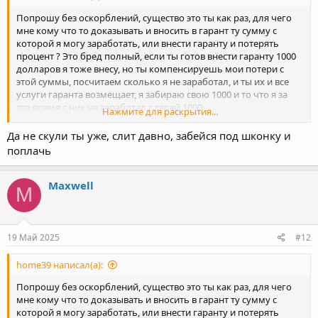
Попрошу без оскорблений, существо это ты как раз, для чего
мне кому что то доказывать и вносить в гарант ту сумму с
которой я могу заработать, или внести гаранту и потерять
процент ? Это бред полный, если ты готов внести гаранту 1000
долларов я тоже внесу, но ты компенсируешь мои потери с
этой суммы, посчитаем сколько я не заработал, и ты их и все
услуги гаранта возмещает, я забираю свою 1000 и то что я за
это время с них не заработал с твоей 1000.
Нажмите для раскрытия...
Я никого не уговариваю и не заставляю работать, и доказывать
не собираюсь каждому, кто в теме тот работает молча, а такие
Да не скули ты уже, слит давно, забейся под шконку и
как ты с 10 долларов захотел миллион заработать и даже пару
поплачь
долларов для теста жалко )) мальчик иди учи уроки а и не
трать мамкины деньги что на обед даёт )
Maxwell
M
19 Май 2025
#12
home39 написал(а):
Попрошу без оскорблений, существо это ты как раз, для чего
мне кому что то доказывать и вносить в гарант ту сумму с
которой я могу заработать, или внести гаранту и потерять