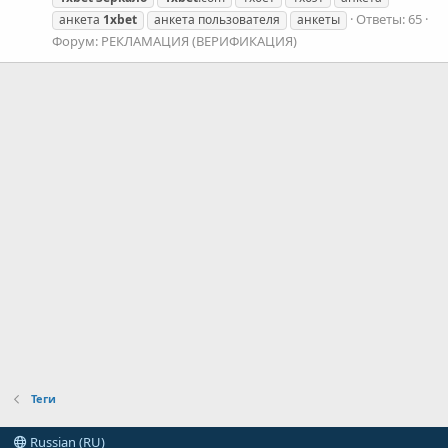
Ответы: 65
анкета
1xbet
анкета пользователя
анкеты
Форум:
РЕКЛАМАЦИЯ (ВЕРИФИКАЦИЯ)
Теги
Russian (RU)