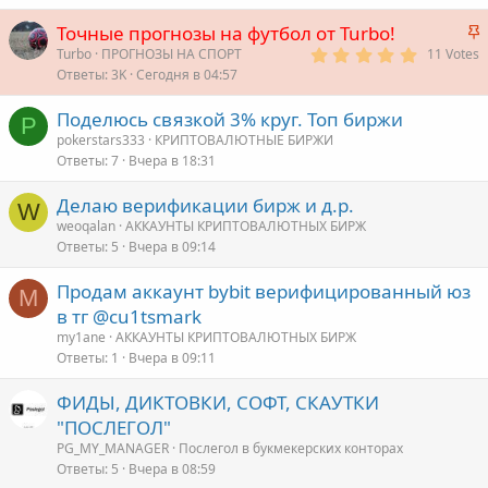
З
Точные прогнозы на футбол от Turbo!
а
5
Turbo
ПРОГНОЗЫ НА СПОРТ
11 Votes
.
Ответы
3K
Сегодня в 04:57
к
0
р
0
з
Поделюсь связкой 3% круг. Топ биржи
е
P
в
pokerstars333
КРИПТОВАЛЮТНЫЕ БИРЖИ
п
ё
з
Ответы
7
Вчера в 18:31
л
д
е
Делаю верификации бирж и д.р.
W
weoqalan
АККАУНТЫ КРИПТОВАЛЮТНЫХ БИРЖ
о
Ответы
5
Вчера в 09:14
Продам аккаунт bybit верифицированный юз
M
в тг @cu1tsmark
my1ane
АККАУНТЫ КРИПТОВАЛЮТНЫХ БИРЖ
Ответы
1
Вчера в 09:11
ФИДЫ, ДИКТОВКИ, СОФТ, СКАУТКИ
"ПОСЛЕГОЛ"
PG_MY_MANAGER
Послегол в букмекерских конторах
Ответы
5
Вчера в 08:59