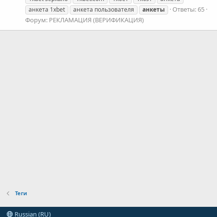
Ответы: 65
анкета 1xbet
анкета пользователя
анкеты
Форум:
РЕКЛАМАЦИЯ (ВЕРИФИКАЦИЯ)
Теги
Russian (RU)