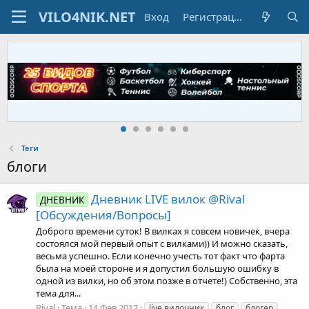
Вход
Регистрация
Теги
блоги
Дневник LIVE вилок @Rival
ДНЕВНИК
[Обсуждения/Вопросы]
Доброго времени суток! В вилках я совсем новичек, вчера
состоялся мой первый опыт с вилками)) И можно сказать,
весьма успешно. Если конечно учесть тот факт что фарта
была на моей стороне и я допустил большую ошибку в
одной из вилки, но об этом позже в отчете!) Собственно, эта
тема для...
Rival
Тема
14 Фев 2017
live вилочник
блог
блогер