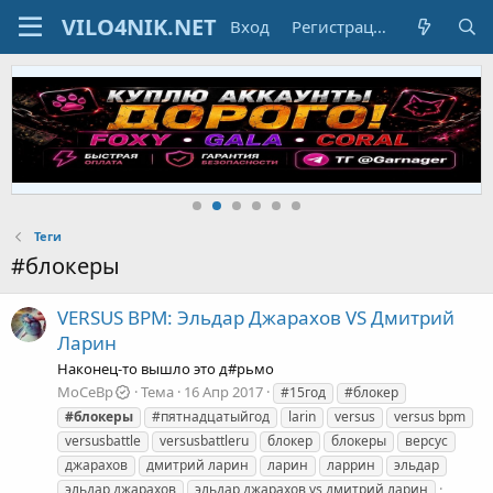
Вход
Регистрация
Теги
#блокеры
VERSUS BPM: Эльдар Джарахов VS Дмитрий
Ларин
Наконец-то вышло это д#рьмо
MoCeBp
Тема
16 Апр 2017
#15год
#блокер
#блокеры
#пятнадцатыйгод
larin
versus
versus bpm
versusbattle
versusbattleru
блокер
блокеры
версус
джарахов
дмитрий ларин
ларин
ларрин
эльдар
эльдар джарахов
эльдар джарахов vs дмитрий ларин