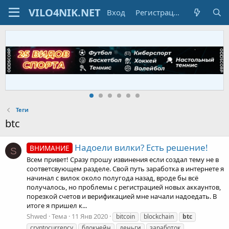
Вход
Регистрация
Теги
btc
Надоели вилки? Есть решение!
ВНИМАНИЕ
S
Всем привет! Сразу прошу извинения если создал тему не в
соответсвующем разделе. Свой путь заработка в интернете я
начинал с вилок около полугода назад, вроде бы всё
получалось, но проблемы с регистрацией новых аккаунтов,
порезкой счетов и верификацией мне начали надоедать. В
итоге я пришел к...
Shwed
Тема
11 Янв 2020
bitcoin
blockchain
btc
cryptocurrency
блокчейн
деньги
заработок