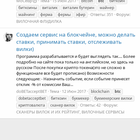
MoCeBp
Тема
15 Июн 2017
bitcoin
btc
биткоин
биткоины
виталик
виталик бутерин
майнер
Ответы: 351
Форум:
майнинг
ферма
фермы
эфир
ВИЛОЧНАЯ ФЛУДИЛКА
Создаем сервис на блокчейне, можно делать
ставки, принимать ставки, отслеживать
вилки)
Программа разрабатывается и будет выглядеть так.... Более
подробно на сайте пока только на английском, но здесь на
русском После покупки крипто-токена(это не сложно в
функционале все будет прописано) Возможности
следующие: - Назначить событие, если событие принесет
отклик -% от комиссии Ваш...
doBETacceptBET
Тема
12 Июн 2017
blockchain
btc
dobetacceptbet
биткоин
букмекер
букмекерские вилки
Ответы: 42
Форум:
криптовалюта
сканер вилок
СКАНЕРЫ ВИЛОК И ИХ РЕЙТИНГ, ВИЛОЧНЫЕ СЕРВИСЫ