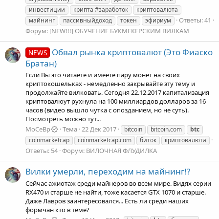
инвестиции
крипта #заработок
криптовалюта
Ответы: 41
майнинг
пассивныйдоход
токен
эфириум
Форум:
[NEW!!!] ОБУЧЕНИЕ БУКМЕКЕРСКИМ ВИЛКАМ
Обвал рынка криптовалют (Это Фиаско
NEWS
Братан)
Если Вы это читаете и имеете пару монет на своих
криптокошельках - немедленно закрывайте эту тему и
продолжайте вилковать. Сегодня 22.12.2017 капитализация
криптовалюут рухнула на 100 миллиардов долларов за 16
часов (видео вышло чутка с опозданием, но не суть).
Посмотреть можно тут...
MoCeBp
Тема
22 Дек 2017
bitcoin
bitcoin.com
btc
coinmarketcap
coinmarketcap.com
биток
криптовалюта
Ответы: 54
Форум:
ВИЛОЧНАЯ ФЛУДИЛКА
Вилки умерли, переходим на майнинг!?
Сейчас ажиотаж среди майнеров во всем мире. Видях серии
RX470 и старше не найти, тоже касается GTX 1070 и старше.
Даже Лавров заинтересовался... Есть ли среди наших
формчан кто в теме?