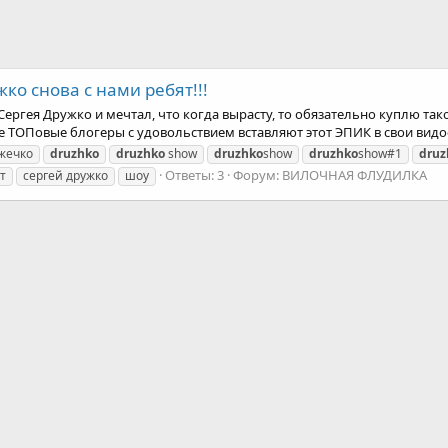
ко снова с нами ребят!!!
Сергея Дружко и мечтал, что когда вырасту, то обязательно куплю так
 ТОПовые блогеры с удовольствием вставляют этот ЭПИК в свои видоси
жечко
druzhko
druzhko
show
druzhko
show
druzhko
show#1
druz
Ответы: 3
Форум:
ВИЛОЧНАЯ ФЛУДИЛКА
т
сергей дружко
шоу