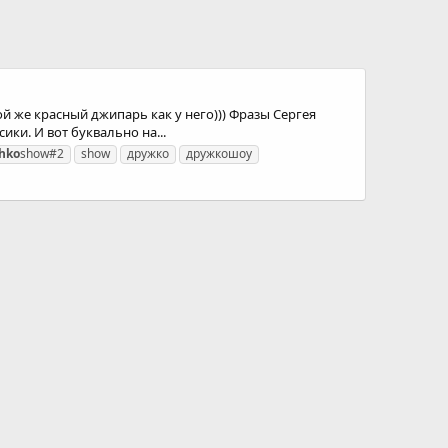
ой же красный джипарь как у него))) Фразы Сергея
ки. И вот буквально на...
hko
show#2
show
дружко
дружкошоу