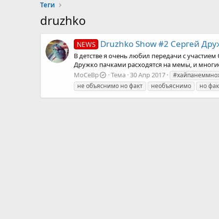
Теги
druzhko
Druzhko Show #2 Сергей Друж
NEWS
В детстве я очень любил передачи с участием 
Дружко пачками расходятся на мемы, и многие
MoCeBp
Тема
30 Апр 2017
#хайпанеммно
не объяснимо но факт
необъяснимо
но фак