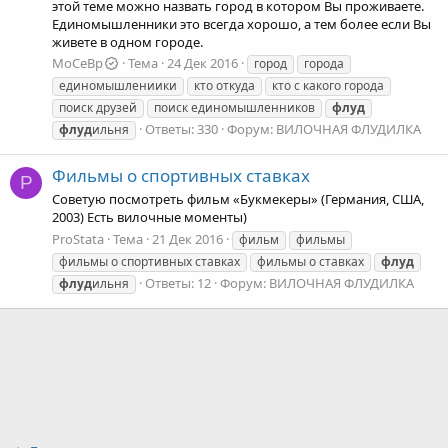
этой теме можно назвать город в котором Вы проживаете.
Единомышленники это всегда хорошо, а тем более если Вы
живете в одном городе.
MoCeBp
Тема
24 Дек 2016
город
города
единомышлениики
кто откуда
кто с какого города
поиск друзей
поиск единомышленников
флуд
Ответы: 330
Форум:
ВИЛОЧНАЯ ФЛУДИЛКА
флуд
ильня
Фильмы о спортивных ставках
P
Советую посмотреть фильм «Букмекеры» (Германия, США,
2003) Есть вилочные моменты)
ProStata
Тема
21 Дек 2016
фильм
фильмы
фильмы о спортивных ставках
фильмы о ставках
флуд
Ответы: 12
Форум:
ВИЛОЧНАЯ ФЛУДИЛКА
флуд
ильня