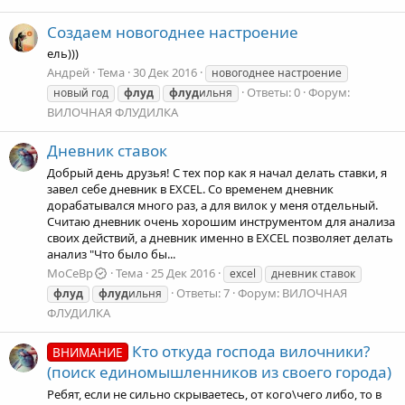
Создаем новогоднее настроение
ель)))
Андрей
Тема
30 Дек 2016
новогоднее настроение
Ответы: 0
Форум:
новый год
флуд
флуд
ильня
ВИЛОЧНАЯ ФЛУДИЛКА
Дневник ставок
Добрый день друзья! С тех пор как я начал делать ставки, я
завел себе дневник в EXCEL. Со временем дневник
дорабатывался много раз, а для вилок у меня отдельный.
Считаю дневник очень хорошим инструментом для анализа
своих действий, а дневник именно в EXCEL позволяет делать
анализ "Что было бы...
MoCeBp
Тема
25 Дек 2016
excel
дневник ставок
Ответы: 7
Форум:
ВИЛОЧНАЯ
флуд
флуд
ильня
ФЛУДИЛКА
Кто откуда господа вилочники?
ВНИМАНИЕ
(поиск единомышленников из своего города)
Ребят, если не сильно скрываетесь, от кого\чего либо, то в