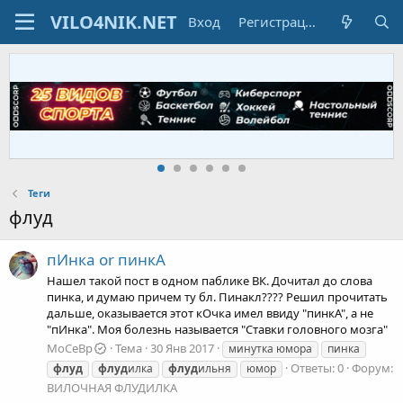
Вход
Регистрация
Теги
флуд
пИнка or пинкА
Нашел такой пост в одном паблике ВК. Дочитал до слова
пинка, и думаю причем ту бл. Пинакл???? Решил прочитать
дальше, оказывается этот кОчка имел ввиду "пинкА", а не
"пИнка". Моя болезнь называется "Ставки головного мозга"
MoCeBp
Тема
30 Янв 2017
минутка юмора
пинка
Ответы: 0
Форум:
флуд
флуд
илка
флуд
ильня
юмор
ВИЛОЧНАЯ ФЛУДИЛКА