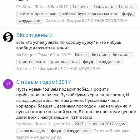
ProStata
Тема
6 Янв 2017
1xstavka
1xstavka.ru
1xставка
рейтинг букмекеров
рейтинг букмекерских контор
флуд
Ответы: 3
Форум:
ВИЛОЧНАЯ ФЛУДИЛКА
флуд
ильня
Bitcoin деньги
Есть кто успел урвать по хорошу курсу? и кто нибудь
вообще держит там мани?
McGregor
Тема
6 Янв 2017
bitcoin
биткоин
биткоины
криптовалюта
криптовалюты
флуд
флуд
ильня
Ответы: 11
Форум:
ВИЛОЧНАЯ ФЛУДИЛКА
С новым годом! 2017
P
Пусть новый год Вам подарит побед, Профит и
прибыльности вилок, Пускай букмекер меньше режет, И
вывод средств был лёгким делом. Пускай вам чаще
коридоры блещат С двoйным проходом, как нам нужно И
пусть нас ждет большой успех, В столь не простом и ценном
деле! Всех с наступающим! (с) ProStata
ProStata
Тема
31 Дек 2016
2017
с новым 2017 годом
Ответы: 6
Форум:
с новым годом
флуд
флуд
ильня
ВИЛОЧНАЯ ФЛУДИЛКА