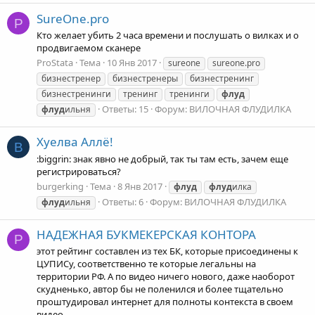
SureOne.pro
P
Кто желает убить 2 часа времени и послушать о вилках и о
продвигаемом сканере
ProStata
Тема
10 Янв 2017
sureone
sureone.pro
бизнестренер
бизнестренеры
бизнестренинг
бизнестренинги
тренинг
тренинги
флуд
Ответы: 15
Форум:
ВИЛОЧНАЯ ФЛУДИЛКА
флуд
ильня
Хуелва Аллё!
B
:biggrin: знак явно не добрый, так ты там есть, зачем еще
регистрироваться?
burgerking
Тема
8 Янв 2017
флуд
флуд
илка
Ответы: 6
Форум:
ВИЛОЧНАЯ ФЛУДИЛКА
флуд
ильня
НАДЕЖНАЯ БУКМЕКЕРСКАЯ КОНТОРА
P
этот рейтинг составлен из тех БК, которые присоединены к
ЦУПИСу, соответственно те которые легальны на
территории РФ. А по видео ничего нового, даже наоборот
скудненько, автор бы не поленился и более тщательно
проштудировал интернет для полноты контекста в своем
видео