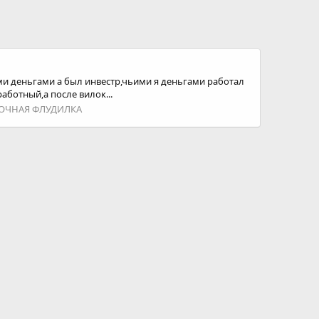
ими деньгами а был инвестр,чьими я деньгами работал
аботный,а после вилок...
ОЧНАЯ ФЛУДИЛКА