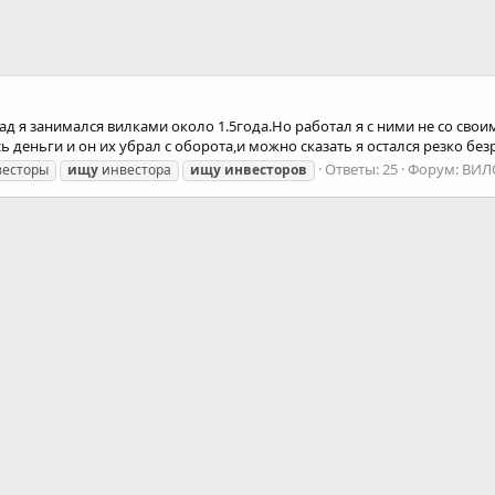
ад я занимался вилками около 1.5года.Но работал я с ними не со сво
деньги и он их убрал с оборота,и можно сказать я остался резко безр
Ответы: 25
Форум:
ВИЛ
весторы
ищу
инвестора
ищу
инвесторов