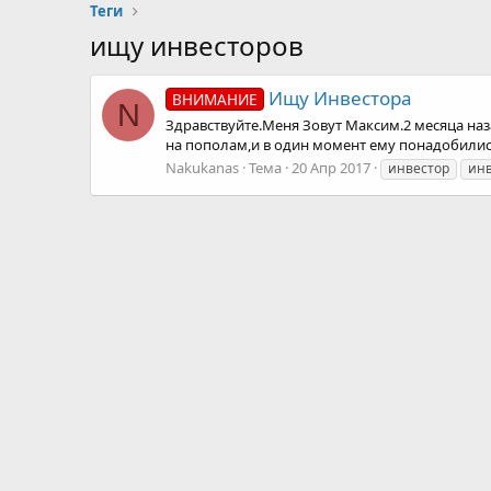
Теги
ищу инвесторов
Ищу Инвестора
ВНИМАНИЕ
N
Здравствуйте.Меня Зовут Максим.2 месяца наз
на пополам,и в один момент ему понадобились 
Nakukanas
Тема
20 Апр 2017
инвестор
ин