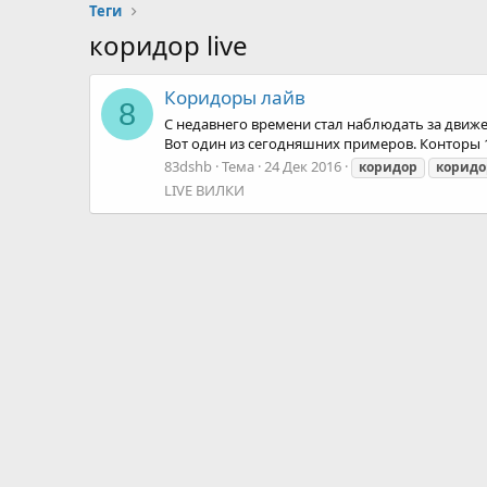
Теги
коридор live
Коридоры лайв
8
С недавнего времени стал наблюдать за движе
Вот один из сегодняшних примеров. Конторы 1xbe
83dshb
Тема
24 Дек 2016
коридор
коридо
LIVE ВИЛКИ