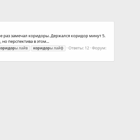
не раз замечал коридоры. Держался коридор минут 5.
 но перспектива в этом...
Ответы: 12
Форум:
коридор
ы лайв
коридор
ы лайф