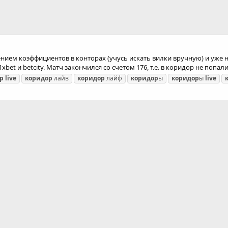
нием коэффициентов в конторах (учусь искать вилки вручную) и уже 
t и betcity. Матч закончился со счетом 176, т.е. в коридор не попали,
р
live
коридор
лайв
коридор
лайф
коридор
ы
коридор
ы
live