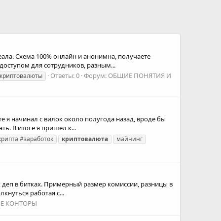
деала. Схема 100% онлайн и анонимна, получаете
оступом для сотрудников, разным...
Ответы: 0
Форум:
ОБЩИЕ ПОНЯТИЯ И
криптовалюты
те я начинал с вилок около полугода назад, вроде бы
. В итоге я пришел к...
крипта #заработок
криптовалюта
майнинг
 деп в битках. Примерный размер комиссии, разницы в
лкнуться работая с...
ИЕ КОНТОРЫ