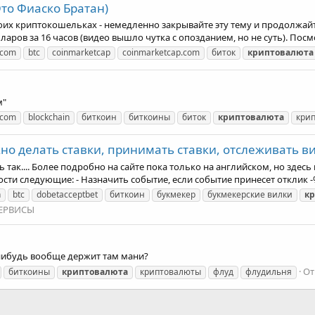
то Фиаско Братан)
воих криптокошельках - немедленно закрывайте эту тему и продолжайт
ров за 16 часов (видео вышло чутка с опозданием, но не суть). Посмо
.com
btc
coinmarketcap
coinmarketcap.com
биток
криптовалюта
м"
.com
blockchain
биткоин
биткоины
биток
криптовалюта
кри
но делать ставки, принимать ставки, отслеживать в
так.... Более подробно на сайте пока только на английском, но здесь
сти следующие: - Назначить событие, если событие принесет отклик -%
n
btc
dobetacceptbet
биткоин
букмекер
букмекерские вилки
к
СЕРВИСЫ
о нибудь вообще держит там мани?
От
биткоины
криптовалюта
криптовалюты
флуд
флудильня