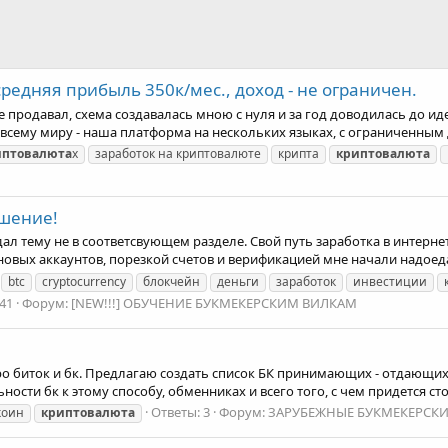
редняя прибыль 350к/мес., доход - не ограничен.
е продавал, схема создавалась мною с нуля и за год доводилась до и
сему миру - наша платформа на нескольких языках, с ограниченным д
иптовалюта
х
заработок на криптовалюте
крипта
криптовалюта
ешение!
ал тему не в соответсвующем разделе. Свой путь заработка в интерне
овых аккаунтов, порезкой счетов и верификацией мне начали надоедать
btc
cryptocurrency
блокчейн
деньги
заработок
инвестиции
41
Форум:
[NEW!!!] ОБУЧЕНИЕ БУКМЕКЕРСКИМ ВИЛКАМ
ро биток и бк. Предлагаю создать список БК принимающих - отдающих
ности бк к этому способу, обменниках и всего того, с чем придется сто
Ответы: 3
Форум:
ЗАРУБЕЖНЫЕ БУКМЕКЕРСК
коин
криптовалюта