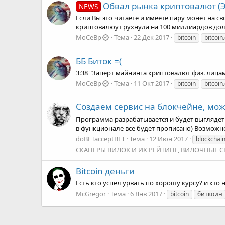
Обвал рынка криптовалют (Э
NEWS
Если Вы это читаете и имеете пару монет на с
криптовалюут рухнула на 100 миллиардов долла
MoCeBp
Тема
22 Дек 2017
bitcoin
bitcoin
ББ Биток =(
3:38 "Заперт майнинга криптовалют физ. лица
MoCeBp
Тема
11 Окт 2017
bitcoin
bitcoin
Создаем сервис на блокчейне, мож
Программа разрабатывается и будет выглядеть 
в функционале все будет прописано) Возможно
doBETacceptBET
Тема
12 Июн 2017
blockchai
СКАНЕРЫ ВИЛОК И ИХ РЕЙТИНГ, ВИЛОЧНЫЕ 
Bitcoin деньги
Есть кто успел урвать по хорошу курсу? и кт
McGregor
Тема
6 Янв 2017
bitcoin
биткоин