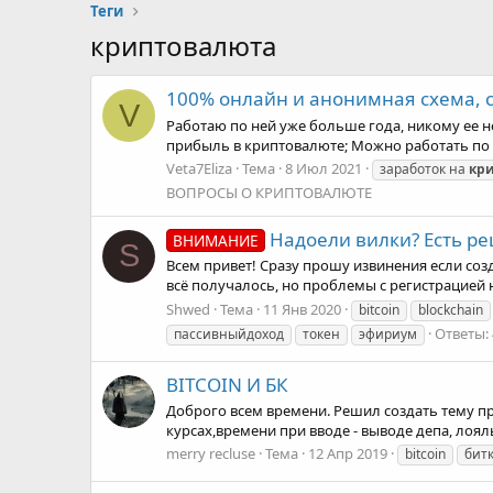
Теги
криптовалюта
100% онлайн и анонимная схема, с
V
Работаю по ней уже больше года, никому ее н
прибыль в криптовалюте; Можно работать по в
Veta7Eliza
Тема
8 Июл 2021
заработок на
кр
ВОПРОСЫ О КРИПТОВАЛЮТЕ
Надоели вилки? Есть р
ВНИМАНИЕ
S
Всем привет! Сразу прошу извинения если созд
всё получалось, но проблемы с регистрацией н
Shwed
Тема
11 Янв 2020
bitcoin
blockchain
Ответы: 
пассивныйдоход
токен
эфириум
BITCOIN И БК
Доброго всем времени. Решил создать тему п
курсах,времени при вводе - выводе депа, лояль
merry recluse
Тема
12 Апр 2019
bitcoin
бит