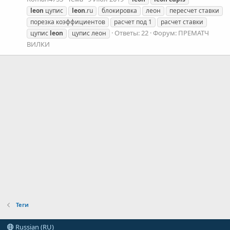
leon
цупис
leon
.ru
блокировка
леон
пересчет ставки
порезка коэффициентов
расчет под 1
расчет ставки
Ответы: 22
Форум:
ПРЕМАТЧ
цупис
leon
цупис леон
ВИЛКИ
Теги
Russian (RU)