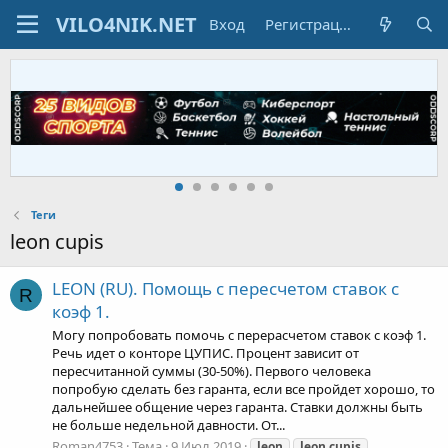
Вход
Регистрация
Теги
leon cupis
LEON (RU). Помощь с пересчетом ставок с
R
коэф 1.
Могу попробовать помочь с перерасчетом ставок с коэф 1.
Речь идет о конторе ЦУПИС. Процент зависит от
пересчитанной суммы (30-50%). Первого человека
попробую сделать без гаранта, если все пройдет хорошо, то
дальнейшее общение через гаранта. Ставки должны быть
не больше недельной давности. От...
Roman4753
Тема
9 Июл 2019
leon
leon
cupis