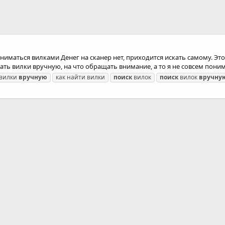
ниматься вилками Денег на сканер нет, приходится искать самому. Это
кать вилки вручную, на что обращать внимание, а то я не совсем пон
 вилки
вручную
как найти вилки
поиск
вилок
поиск
вилок
вручну