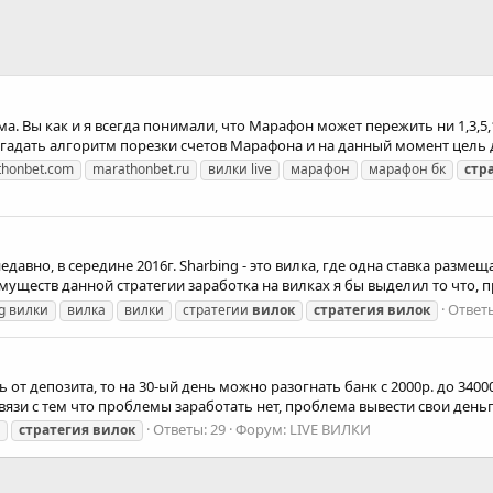
. Вы как и я всегда понимали, что Марафон может пережить ни 1,3,5,
азгадать алгоритм порезки счетов Марафона и на данный момент цель д
thonbet.com
marathonbet.ru
вилки live
марафон
марафон бк
стр
вно, в середине 2016г. Sharbing - это вилка, где одна ставка размеща
уществ данной стратегии заработка на вилках я бы выделил то что, п
Ответы
g вилки
вилка
вилки
стратегии
вилок
стратегия
вилок
 от депозита, то на 30-ый день можно разогнать бaнк с 2000р. до 3400
язи с тем что проблемы заработать нет, проблема вывести свои деньги:
Ответы: 29
Форум:
LIVE ВИЛКИ
и
стратегия
вилок