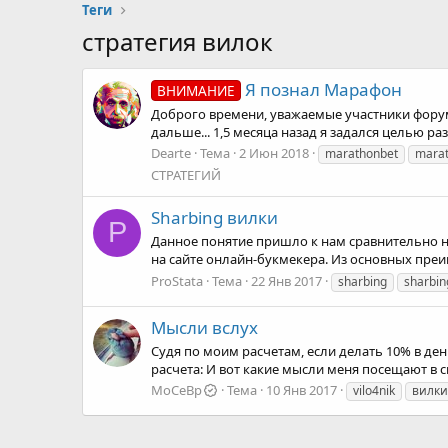
Теги
стратегия вилок
Я познал Марафон
ВНИМАНИЕ
Доброго времени, уважаемые участники форума
дальше... 1,5 месяца назад я задался целью р
Dearte
Тема
2 Июн 2018
marathonbet
mara
СТРАТЕГИЙ
Sharbing вилки
P
Данное понятие пришло к нам сравнительно неда
на сайте онлайн-букмекера. Из основных преим
ProStata
Тема
22 Янв 2017
sharbing
sharbin
Мысли вслух
Судя по моим расчетам, если делать 10% в день
расчета: И вот какие мысли меня посещают в св
MoCeBp
Тема
10 Янв 2017
vilo4nik
вилк