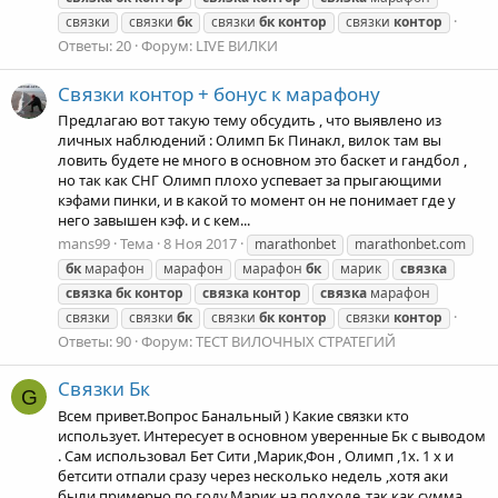
связки
связки
бк
связки
бк
контор
связки
контор
Ответы: 20
Форум:
LIVE ВИЛКИ
Связки контор + бонус к марафону
Предлагаю вот такую тему обсудить , что выявлено из
личных наблюдений : Олимп Бк Пинакл, вилок там вы
ловить будете не много в основном это баскет и гандбол ,
но так как СНГ Олимп плохо успевает за прыгающими
кэфами пинки, и в какой то момент он не понимает где у
него завышен кэф. и с кем...
mans99
Тема
8 Ноя 2017
marathonbet
marathonbet.com
бк
марафон
марафон
марафон
бк
марик
связка
связка
бк
контор
связка
контор
связка
марафон
связки
связки
бк
связки
бк
контор
связки
контор
Ответы: 90
Форум:
ТЕСТ ВИЛОЧНЫХ СТРАТЕГИЙ
Связки Бк
G
Всем привет.Вопрос Банальный ) Какие связки кто
использует. Интересует в основном уверенные Бк с выводом
. Сам использовал Бет Сити ,Марик,Фон , Олимп ,1х. 1 х и
бетсити отпали сразу через несколько недель ,хотя аки
были примерно по году.Марик на подходе ,так как сумма