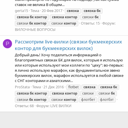
ставок не велика В общем...
gerta15
Тема
20 Фев 2017
связка
связка
бк
связка
бк
контор
связка
контор
связки
бк
Ответы: 15
Форум:
связки
бк
контор
связки
контор
ВИЛОЧНЫЕ ВОПРОСЫ
Рассмотрим live-вилки (связки букмекерских
P
контор для букмекерских вилок)
Добрый день! Хочу поделиться информацией о
благоприятных связках БК для вилок, которые я использую
или которые используют мои коллеги по "цеху": во-первых:
я лично использую марафон, как фундаментальное звено
букмекерских вилок, марафон используется в любой связке
с СНГ конторами и азиатскими...
ProStata
Тема
21 Дек 2016
flotbet
связка
связка
бк
связка
бк
контор
связка
контор
связки
связки
бк
связки
бк
контор
связки
контор
флотбет
флотбэт
Ответы: 68
Форум:
LIVE ВИЛКИ