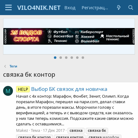
Вход
Регистрация
Теги
связка бк контор
Выбор БК связок для новичка
HELP
M
Начал с 4х контор: Марафон, Фонбет, Зенит, Олимп. Когда
порезали Марафон, перешел на пари.com, делал ставки
день, в итоге порезали максы. Морочили голову с
верификацией, а теперь и с выводом средств, как оказалось
у них там теперь комиссия. Подскажите какие связки можно
сделать с оставшимися...
Makez
Тема
17 Дек 2017
связка
связка
бк
связка
бк
контор
связка
контор
связка
марафон