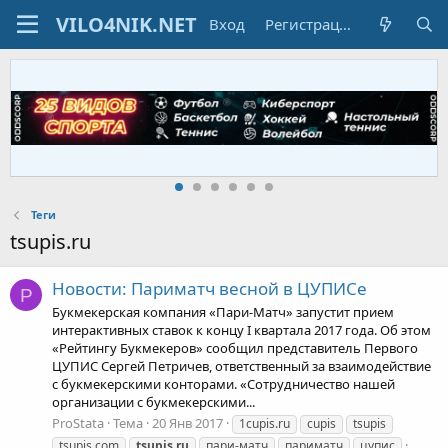
Вход
Регистрация
Теги
tsupis.ru
Новости: Париматч весной в ЦУПИСе
P
Букмекерская компания «Пари-Матч» запустит прием
интерактивных ставок к концу I квартала 2017 года. Об этом
«Рейтингу Букмекеров» сообщил представитель Первого
ЦУПИС Сергей Петричев, ответственный за взаимодействие
с букмекерскими конторами. «Сотрудничество нашей
организации с букмекерскими...
ProStata
Тема
20 Янв 2017
1cupis.ru
cupis
tsupis
tsupis.com
tsupis.ru
пари-матч
париматч
цупис