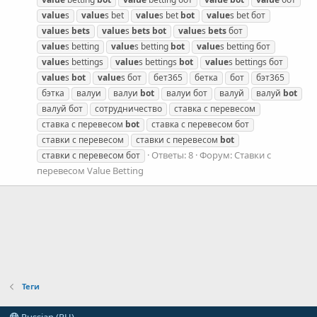
value
s
value
s bet
value
s bet
bot
value
s bet бот
value
s
bets
value
s
bets
bot
value
s
bets
бот
value
s betting
value
s betting
bot
value
s betting бот
value
s bettings
value
s bettings
bot
value
s bettings бот
value
s
bot
value
s бот
бет365
бетка
бот
бэт365
бэтка
валуи
валуи
bot
валуи бот
валуй
валуй
bot
валуй бот
сотрудничество
ставка с перевесом
ставка с перевесом
bot
ставка с перевесом бот
ставки с перевесом
ставки с перевесом
bot
Ответы: 8
Форум:
Ставки с
ставки с перевесом бот
перевесом Value Betting
Теги