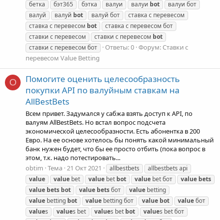
бетка
бэт365
бэтка
валуи
валуи
bot
валуи бот
валуй
валуй
bot
валуй бот
ставка с перевесом
ставка с перевесом
bot
ставка с перевесом бот
ставки с перевесом
ставки с перевесом
bot
Ответы: 0
Форум:
Ставки с
ставки с перевесом бот
перевесом Value Betting
Помогите оценить целесообразность
O
покупки API по валуйным ставкам на
AllBestBets
Всем привет. Задумался у сабжа взять доступ к API, по
валуям AllBestBets. Но встал вопрос подсчета
экономической целесообразности. Есть абонентка в 200
Евро. На ее основе хотелось бы понять какой минимальный
бaнк нужен будет, что бы ее просто отбить (пока вопрос в
этом, т.к. надо потестировать...
obtim
Тема
21 Окт 2021
allbestbets
allbestbets api
value
value
bet
value
bet
bot
value
bet бот
value
bets
value
bets
bot
value
bets
бот
value
betting
value
betting
bot
value
betting бот
value
bot
value
бот
value
s
value
s bet
value
s bet
bot
value
s bet бот