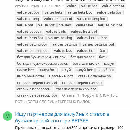
arbiz29
Тема
10 Сен 2022
value
value
bet
value
bet
bot
value
bet бот
value
bets
value
bets
bot
value
bets
бот
value
betting
value
betting
bot
value
betting бот
value
bot
value
бот
value
s
value
s bet
value
s bet
bot
value
s bet бот
value
s
bets
value
s
bets
bot
value
s
bets
бот
value
s betting
value
s betting
bot
value
s betting бот
value
s bettings
value
s bettings
bot
value
s bettings бот
value
s
bot
value
s бот
бот
бот для букмекерских вилок
бот для вилок
боты
боты для букмекерских вилок
боты для вилок
валуи
валуи
bot
валуи бот
валуй
валуй
bot
валуй бот
вилочные боты
вилочный бот
ставка с перевесом
ставка с перевесом
bot
ставка с перевесом бот
ставки с перевесом
ставки с перевесом
bot
Ответы: 1
Форум:
ВИЛОЧНЫЕ
ставки с перевесом бот
БОТЫ (БОТЫ ДЛЯ БУКМЕКЕРСКИХ ВИЛОК)
Ищу партнеров для валуйных ставок в
M
букмекерской конторе BET365
Приглашаю для работы на bet365 и профита в размере 100-