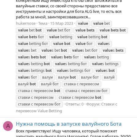
конкретным ищу инвестора кто бы смог вложжиться в
валуйные ставки, со своей стороны предоставлю все
инструменты и настройки для бота ALG live, то есть вся
работа за мной, заинтересовавшихся...
hukernose
Тема
15 Мар 2023
value
value
bet
value
bet
bot
value
bet бот
value
bets
value
bets
bot
value
bets
бот
value
betting
value
betting
bot
value
betting бот
value
bot
value
бот
value
s
value
s bet
value
s bet
bot
value
s bet бот
value
s
bets
value
s
bets
bot
value
s
bets
бот
value
s betting
value
s betting
bot
value
s betting бот
value
s bettings
value
s bettings
bot
value
s bettings бот
value
s
bot
value
s бот
валуи
валуи
bot
валуи бот
валуй
валуй
bot
валуй бот
ставка с перевесом
ставка с перевесом
bot
ставка с перевесом бот
ставки с перевесом
ставки с перевесом
bot
Ответы: 0
Форум:
Ставки с
ставки с перевесом бот
перевесом Value Betting
Нужна помощь в запуске валуйного Бота
A
Всех приветствую! Ищу человека, который поможет
запустить валуйного Бота (Алгоритм). Готов работать 50/50.