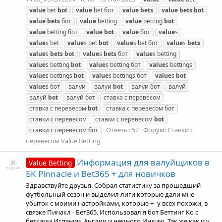
value
bet
bot
value
bet бот
value
bets
value
bets
bot
value
bets
бот
value
betting
value
betting
bot
value
betting бот
value
bot
value
бот
value
s
value
s bet
value
s bet
bot
value
s bet бот
value
s
bets
value
s
bets
bot
value
s
bets
бот
value
s betting
value
s betting
bot
value
s betting бот
value
s bettings
value
s bettings
bot
value
s bettings бот
value
s
bot
value
s бот
валуи
валуи
bot
валуи бот
валуй
валуй
bot
валуй бот
ставка с перевесом
ставка с перевесом
bot
ставка с перевесом бот
ставки с перевесом
ставки с перевесом
bot
Ответы: 52
Форум:
Ставки с
ставки с перевесом бот
перевесом Value Betting
Информация для валуйщиков в
Value Betting
БК Pinnacle и Bet365 + для новичков
Здравствуйте друзья. Собрал статистику за прошедший
футбольный сезон и выделил лиги которые дали мне
убыток с моими настройками, которые +- у всех похожи, в
связке Пинакл - Бет365. Использовал я бот Беттинг Ко с
бетками Испании, Англии и немного Индию. Так же как и у