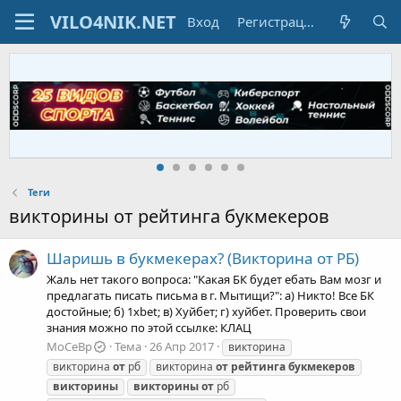
Вход
Регистрация
Теги
викторины от рейтинга букмекеров
Шаришь в букмекерах? (Викторина от РБ)
Жаль нет такого вопроса: "Какая БК будет ебать Вам мозг и
предлагать писать письма в г. Мытищи?": а) Никто! Все БК
достойные; б) 1xbet; в) Хуйбет; г) хуйбет. Проверить свои
знания можно по этой ссылке: КЛАЦ
MoCeBp
Тема
26 Апр 2017
викторина
викторина
от
рб
викторина
от
рейтинга
букмекеров
викторины
викторины
от
рб