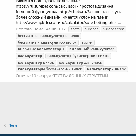
какими я пользуюсь/пользовался:
0
https://ru.surebet.com/calculator - простота дизайна,
з
большой функционал http://sbets.ru/?action=calc - чуть
в
более сложный дизайн, имеется уклон на плечи
http://www.tipkiller.com/ru/calculator/sure-betting.php -...
ё
з
ProStata
Тема
4 Янв 2017
sbets
surebet
surebet.com
д
бесплатные
калькулятор
ы вилок
бесплатный
калькулятор
вилок
вилки
вилочные
калькулятор
ы
вилочный
калькулятор
калькулятор
калькулятор
букмекерских вилок
калькулятор
вилок
калькулятор
для вилок
калькулятор
ы букмекерских вилок
калькулятор
ы вилок
Ответы: 10
Форум:
ТЕСТ ВИЛОЧНЫХ СТРАТЕГИЙ
Теги