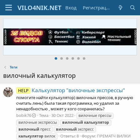
Вход
Регистрация
Теги
вилочный калькулятор
Калькулятор "вилочные экспрессы"
HELP
помогите найти кулькулятор) вилочных прессов, в ручную
считать лень) была такая программка, но удалил за
ненадобностью , может у кого сохранилась?
bobik76
Тема
30 Окт 2022
вилочные прессы
вилочные экспрессы
вилочный
калькулятор
вилочный
пресс
вилочный
экспресс
Ответы: 8
Форум:
ПРЕМАТЧ ВИЛКИ
калькулятор
вилок