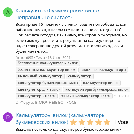
Калькулятор букмекерских вилок
А
неправильно считает?
Всем привет! Я новичок в вилках, решил попробовать, как
работают вилки, в целом все понятно, но есть одно "но"...
При расчете исходов, как видно, все хорошо смотрится, но
если самому просчитать результат на калькуляторе, то
виден совершенно другой результат. Второй исход, если
будет ничья, то...
Антон095
Тема
13 Июн 2021
бесплатные
калькулятор
ы вилок
бесплатный
калькулятор
вилок
вилочные
калькулятор
ы
вилочный
калькулятор
калькулятор
калькулятор
букмекерских вилок
калькулятор
вилок
калькулятор
для вилок
калькулятор
ы букмекерских вилок
Ответы:
калькулятор
ы вилок
онлайн-
калькулятор
вилок
2
Форум:
ВИЛОЧНЫЕ ВОПРОСЫ
Калькуляторы вилок (калькуляторы
P
5
букмекерских вилок)
1 Vote
.
Выделю несколько калькуляторов букмекерских вилок,
0