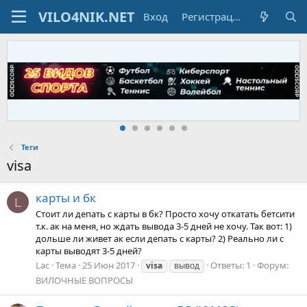
Вход
Регистрация
Теги
visa
кapты и бк
L
Стоит ли депать с кapты в бк? Просто хочу откатать бетсити
т.к. ак на меня, но ждать вывода 3-5 дней не хочу. Так вот: 1)
дольше ли живет ак если депать с кapты? 2) Реально ли с
кapты выводят 3-5 дней?
Lac
Тема
25 Июн 2017
Ответы: 1
Форум:
visa
вывод
ВИЛОЧНЫЕ ВОПРОСЫ