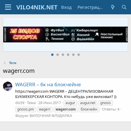
Вход
Регистрация
Теги
wagerr.com
WAGERR – бк на блокчейне
https://wagerr.com WAGERR – ДЕЦЕНТРАЛИЗОВАННАЯ
БУКМЕКЕРСКАЯ КОНТОРА. Кто нибудь уже вилковал? ))
dis59
Тема
28 Июн 2017
augur
augur.net
gnosis
Ответы: 4
gnosis.pm
wagerr
wagerr.com
блокчейн
Форум:
ВИЛОЧНАЯ ФЛУДИЛКА