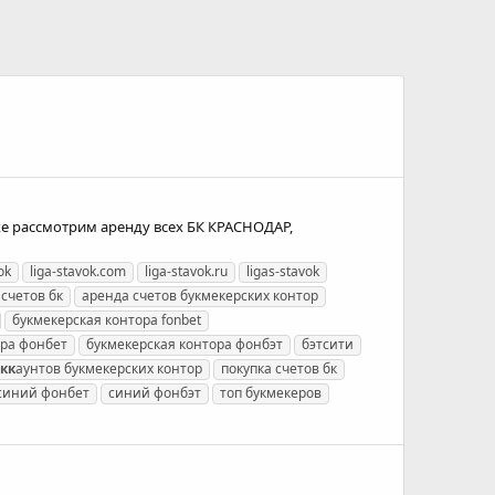
же рассмотрим аренду всех БК КРАСНОДАР,
ok
liga-stavok.com
liga-stavok.ru
ligas-stavok
счетов бк
аренда счетов букмекерских контор
букмекерская контора fonbet
ора фонбет
букмекерская контора фонбэт
бэтсити
кк
аунтов букмекерских контор
покупка счетов бк
синий фонбет
синий фонбэт
топ букмекеров