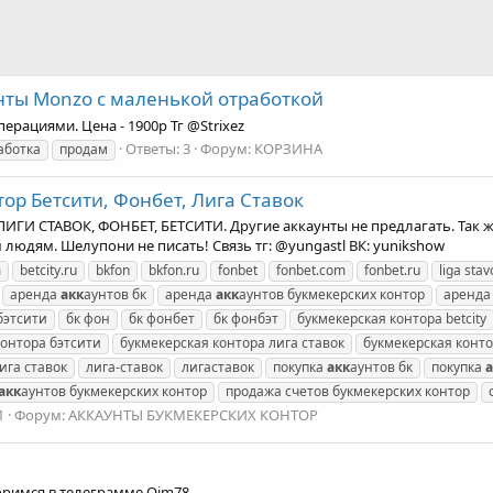
ты Monzo с маленькой отработкой
рациями. Цена - 1900р Тг @Strixez
Ответы: 3
Форум:
КОРЗИНА
аботка
продам
ор Бетсити, Фонбет, Лига Ставок
ЛИГИ СТАВОК, ФОНБЕТ, БЕТСИТИ. Другие аккаунты не предлагать. Так 
людям. Шелупони не писать! Связь тг: @yungastl ВК: yunikshow
m
betcity.ru
bkfon
bkfon.ru
fonbet
fonbet.com
fonbet.ru
liga stav
аренда
акк
аунтов бк
аренда
акк
аунтов букмекерских контор
аренда 
бэтсити
бк фон
бк фонбет
бк фонбэт
букмекерская контора betcity
контора бэтсити
букмекерская контора лига ставок
букмекерская конт
ига ставок
лига-ставок
лигаставок
покупка
акк
аунтов бк
покупка
а
акк
аунтов букмекерских контор
продажа счетов букмекерских контор
1
Форум:
АККАУНТЫ БУКМЕКЕРСКИХ КОНТОР
воримся в телеграмме Qim78