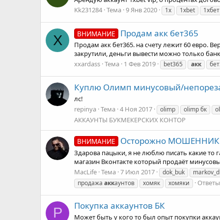
Kk231284
Тема
9 Янв 2020
1x
1xbet
1хбет
Продам акк бет365
ВНИМАНИЕ
X
Продам акк бет365. на счету лежит 60 евро. 
закрутили, деньги вывести можно только банк
xxardass
Тема
1 Фев 2019
bet365
акк
бет
Куплю Олимп минусовый/непоре
лс!
repinya
Тема
4 Ноя 2017
olimp
olimp бк
o
АККАУНТЫ БУКМЕКЕРСКИХ КОНТОР
Осторожно МОШЕННИК
ВНИМАНИЕ
Здарова пацыки, я не люблю писать какие то 
магазин Вконтакте который продаёт минусовые
MacLife
Тема
7 Июл 2017
dok_buk
markov_d
Ответы
продажа
акк
аунтов
хомяк
хомяки
Покупка аккаунтов БК
P
Может быть у кого то был опыт покупки аккаун