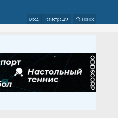
Вход
Регистрация
Поиск