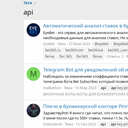
Теги
api
Автоматический анализ ставок в бу
EyeBet - это сервис для автоматического анали
необходимые данные для анализа ставок; Не з
EyeBet
Тема
23 Май 2023
@eyebet
@eyebet
bet365.ru
bet365com
bet365uk
bet365_com
Ответы: 2
бетка
бэт 365
бэт365
бэтка
Telegram Bot для уведомлений об 
M
Наблюдать за изменением коэффициента ставо
телеграмм-бота Bet Subscriber, который позвол
malberton
Тема
10 Мар 2023
api
api
key pi
ВИЛОЧНЫЕ БОТЫ (БОТЫ ДЛЯ БУКМЕКЕРСКИХ 
Плечо в букмекерской конторе Pinn
Здравствуйте! Я много где читал, что плечо пи
У меня после где-то 500+ ставок, пинка +1.5к. 
hhjinownik
Тема
12 Сен 2022
api
api
key pi