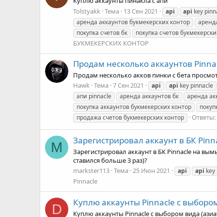
Куплю аккаунты пинакла с апи
Tolstyakk
Тема
13 Сен 2021
api
api
key pinn
аренда аккаунтов букмекерских контор
аренда
покупка счетов бк
покупка счетов букмекерски
БУКМЕКЕРСКИХ КОНТОР
Продам несколько аккаунтов Pinnac
Продам несколько акков пинки с бета просмот
Hawk
Тема
7 Сен 2021
api
api
key pinnacle
апи pinnacle
аренда аккаунтов бк
аренда ак
покупка аккаунтов букмекерских контор
покуп
Ответы:
продажа счетов букмекерских контор
Зарегистрировал аккаунт в БК Pin
M
Зарегистрировал аккаунт в БК Pinnacle на вы
ставился больше 3 раз)?
markster113
Тема
25 Июн 2021
api
api
key 
Pinnacle
Куплю аккаунты Pinnacle c выборо
D
Куплю аккаунты Pinnacle c выбором вида (азиат