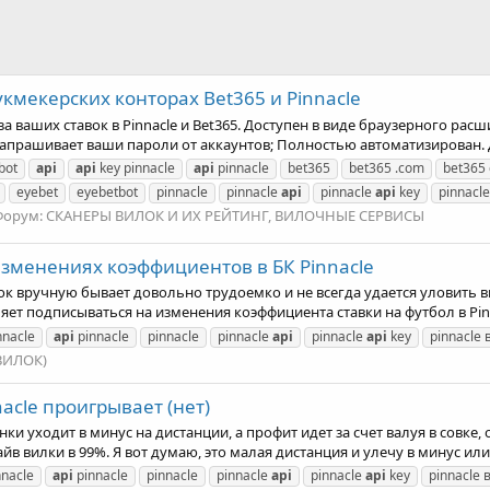
кмекерских конторах Bet365 и Pinnacle
за ваших ставок в Pinnacle и Bet365. Доступен в виде браузерного рас
апрашивает ваши пароли от аккаунтов; Полностью автоматизирован. Д
bot
api
api
key pinnacle
api
pinnacle
bet365
bet365 .com
bet365
eyebet
eyebetbot
pinnacle
pinnacle
api
pinnacle
api
key
pinnacl
Форум:
СКАНЕРЫ ВИЛОК И ИХ РЕЙТИНГ, ВИЛОЧНЫЕ СЕРВИСЫ
изменениях коэффициентов в БК Pinnacle
к вручную бывает довольно трудоемко и не всегда удается уловить
яет подписываться на изменения коэффициента ставки на футбол в Pinna
nnacle
api
pinnacle
pinnacle
pinnacle
api
pinnacle
api
key
pinnacle 
ВИЛОК)
acle проигрывает (нет)
нки уходит в минус на дистанции, а профит идет за счет валуя в совке,
Лайв вилки в 99%. Я вот думаю, это малая дистанция и улечу в минус или.
nnacle
api
pinnacle
pinnacle
pinnacle
api
pinnacle
api
key
pinnacle 