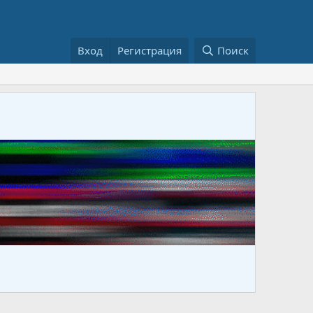
Вход
Регистрация
Поиск