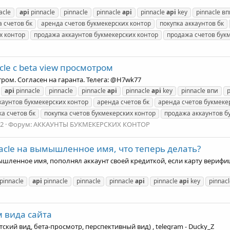
acle
api
pinnacle
pinnacle
pinnacle
api
pinnacle
api
key
pinnacle вп
 счетов бк
аренда счетов букмекерских контор
покупка аккаунтов бк
х контор
продажа аккаунтов букмекерских контор
продажа счетов бук
le c beta view просмотром
ром. Согласен на гаранта. Телега: @H7wk77
api
pinnacle
pinnacle
pinnacle
api
pinnacle
api
key
pinnacle впи
каунтов букмекерских контор
аренда счетов бк
аренда счетов букмеке
ка счетов бк
покупка счетов букмекерских контор
продажа аккаунтов б
 2
Форум:
АККАУНТЫ БУКМЕКЕРСКИХ КОНТОР
nacle на вымышленное имя, что теперь делать?
мышленное имя, пополнял аккаунт своей кредиткой, если кapтy верифи
pinnacle
api
pinnacle
pinnacle
pinnacle
api
pinnacle
api
key
pinnac
м вида сайта
ский вид, бета-просмотр, перспективный вид) , telegram - Ducky_Z