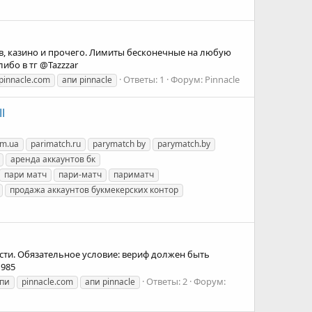
ков, казино и прочего. Лимиты бесконечные на любую
ибо в тг @Tazzzar
Ответы: 1
Форум:
Pinnacle
pinnacle.com
апи pinnacle
l
om.ua
parimatch.ru
parymatch by
parymatch.by
аренда аккаунтов бк
пари матч
пари-матч
париматч
продажа аккаунтов букмекерских контор
ости. Обязательное условие: вериф должен быть
1985
Ответы: 2
Форум:
впи
pinnacle.com
апи pinnacle