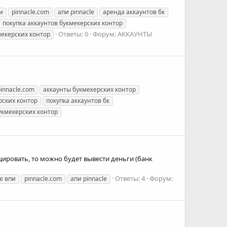
и
pinnacle.com
апи pinnacle
аренда аккаунтов бк
покупка аккаунтов букмекерских контор
Ответы: 0
Форум:
АККАУНТЫ
мекерских контор
pinnacle.com
аккаунты букмекерских контор
рских контор
покупка аккаунтов бк
укмекерских контор
цировать, то можно будет вывести деньги (бaнк
Ответы: 4
Форум:
le впи
pinnacle.com
апи pinnacle