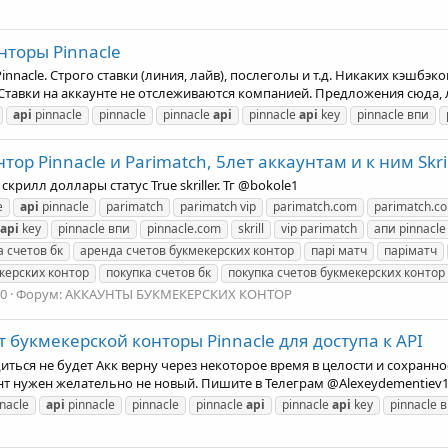
нторы Pinnacle
innacle. Строго ставки (линия, лайв), послеголы и т.д. Никаких кэшбэ
 Ставки на аккаунте не отслеживаются компанией. Предложения сюда, л
api
pinnacle
pinnacle
pinnacle
api
pinnacle
api
key
pinnacle впи
р Pinnacle и Parimatch, 5лет аккаунтам и к ним Skril
крилл доллары статус True skriller. Тг @bokole1
e
api
pinnacle
parimatch
parimatch vip
parimatch.com
parimatch.c
api
key
pinnacle впи
pinnacle.com
skrill
vip parimatch
апи pinnacle
 счетов бк
аренда счетов букмекерских контор
парі матч
паріматч
керских контор
покупка счетов бк
покупка счетов букмекерских контор
 0
Форум:
АККАУНТЫ БУКМЕКЕРСКИХ КОНТОР
 букмекерской конторы Pinnacle для доступа к API
иться не будет Акк верну через некоторое время в целости и сохранн
нт нужен желательно не новый. Пишите в Телеграм @Alexeydementiev
nacle
api
pinnacle
pinnacle
pinnacle
api
pinnacle
api
key
pinnacle 