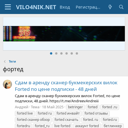
Вход
Регистрация
Теги
фортед
Сдам в аренду сканер букмекерских вилок
Forted по цене подписки - 48 дней
Сдам в аренду сканер букмекерских вилок Forted, по цене
подписки, 48 дней. https://t.me/AndreevAndreiii
Андрей
Тема
18 Май 2025
betringer
forted
forted .ru
forted live
forted ru
forted инвайт
forted отзывы
forted сканер обзор
forted скачать
forted. ru
forted.ru
fortedru
forted_ru
live forted
аккаунт forted
бетлинкер