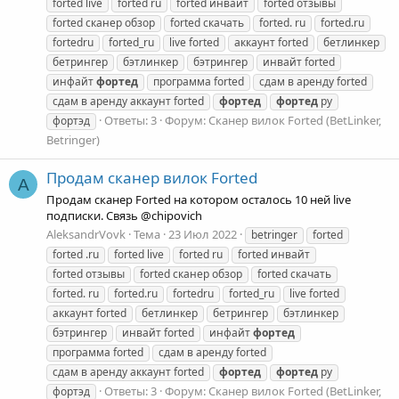
forted live
forted ru
forted инвайт
forted отзывы
forted сканер обзор
forted скачать
forted. ru
forted.ru
fortedru
forted_ru
live forted
аккаунт forted
бетлинкер
бетрингер
бэтлинкер
бэтрингер
инвайт forted
инфайт
фортед
программа forted
сдам в аренду forted
сдам в аренду аккаунт forted
фортед
фортед
ру
Ответы: 3
Форум:
Сканер вилок Forted (BetLinker,
фортэд
Betringer)
Продам сканер вилок Forted
A
Продам сканер Forted на котором осталось 10 ней live
подписки. Связь @chipovich
AleksandrVovk
Тема
23 Июл 2022
betringer
forted
forted .ru
forted live
forted ru
forted инвайт
forted отзывы
forted сканер обзор
forted скачать
forted. ru
forted.ru
fortedru
forted_ru
live forted
аккаунт forted
бетлинкер
бетрингер
бэтлинкер
бэтрингер
инвайт forted
инфайт
фортед
программа forted
сдам в аренду forted
сдам в аренду аккаунт forted
фортед
фортед
ру
Ответы: 3
Форум:
Сканер вилок Forted (BetLinker,
фортэд