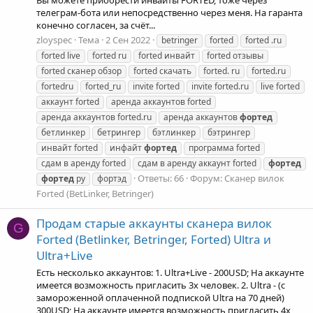
з
в
телеграм-бота или непосредственно через меня. На гаранта
конечно согласен, за счёт...
ё
з
zloyspec
Тема
2 Сен 2022
betringer
forted
forted .ru
д
forted live
forted ru
forted инвайт
forted отзывы
forted сканер обзор
forted скачать
forted. ru
forted.ru
fortedru
forted_ru
invite forted
invite forted.ru
live forted
аккаунт forted
аренда аккаунтов forted
аренда аккаунтов forted.ru
аренда аккаунтов
фортед
бетлинкер
бетрингер
бэтлинкер
бэтрингер
инвайт forted
инфайт
фортед
программа forted
сдам в аренду forted
сдам в аренду аккаунт forted
фортед
Ответы: 66
Форум:
Сканер вилок
фортед
ру
фортэд
Forted (BetLinker, Betringer)
Продам старые аккаунты сканера вилок
G
Forted (Betlinker, Betringer, Forted) Ultra и
Ultra+Live
Есть несколько аккаунтов: 1. Ultra+Live - 200USD; На аккаунте
имеется возможность пригласить 3х человек. 2. Ultra - (с
замороженной оплаченной подпиской Ultra на 70 дней)
300USD; На аккаунте имеется возможность пригласить 4х