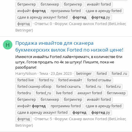
бетрингер
бэтлинкер
бэтрингер
инвайт forted
инфайт
фортед
программа forted
сдам в аренду forted
сдам в аренду аккаунт forted
фортед
фортед
ру
Ответы: 0
Форум:
Сканер вилок Forted (BetLinker,
фортэд
Betringer)
Продажа инвайтов для сканера
H
букмекерских вилок Forted по низкой цене!
Имеются инвайты Forted лайв+прематч, в количестве 6ти
штук. Готов продать по 4к за штуку! Пишите, пока не
разобрали!
HarryNilson
Тема
23 Дек 2023
betringer
forted
forted .ru
forted live
forted ru
forted инвайт
forted отзывы
forted сканер обзор
forted скачать
forted. ru
forted.ru
fortedru
forted_ru
live forted
аккаунт forted
бетлинкер
бетрингер
бэтлинкер
бэтрингер
инвайт forted
инфайт
фортед
программа forted
сдам в аренду forted
сдам в аренду аккаунт forted
фортед
фортед
ру
Ответы: 5
Форум:
Сканер вилок Forted (BetLinker,
фортэд
Betringer)