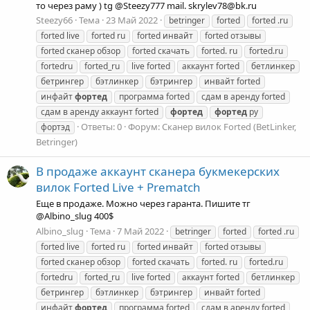
то через раму ) tg @Steezy777 mail.
skrylev78@bk.ru
Steezy66
Тема
23 Май 2022
betringer
forted
forted .ru
forted live
forted ru
forted инвайт
forted отзывы
forted сканер обзор
forted скачать
forted. ru
forted.ru
fortedru
forted_ru
live forted
аккаунт forted
бетлинкер
бетрингер
бэтлинкер
бэтрингер
инвайт forted
инфайт
фортед
программа forted
сдам в аренду forted
сдам в аренду аккаунт forted
фортед
фортед
ру
Ответы: 0
Форум:
Сканер вилок Forted (BetLinker,
фортэд
Betringer)
В продаже аккаунт сканера букмекерских
вилок Forted Live + Prematch
Еще в продаже. Можно через гаранта. Пишите тг
@Albino_slug 400$
Albino_slug
Тема
7 Май 2022
betringer
forted
forted .ru
forted live
forted ru
forted инвайт
forted отзывы
forted сканер обзор
forted скачать
forted. ru
forted.ru
fortedru
forted_ru
live forted
аккаунт forted
бетлинкер
бетрингер
бэтлинкер
бэтрингер
инвайт forted
инфайт
фортед
программа forted
сдам в аренду forted