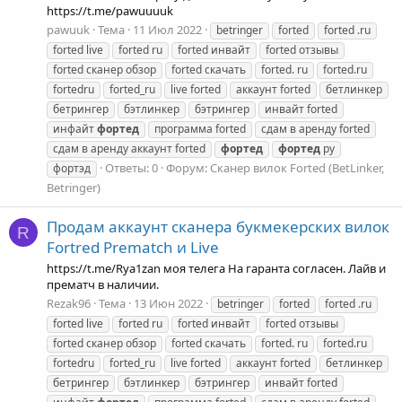
https://t.me/pawuuuuk
pawuuk
Тема
11 Июл 2022
betringer
forted
forted .ru
forted live
forted ru
forted инвайт
forted отзывы
forted сканер обзор
forted скачать
forted. ru
forted.ru
fortedru
forted_ru
live forted
аккаунт forted
бетлинкер
бетрингер
бэтлинкер
бэтрингер
инвайт forted
инфайт
фортед
программа forted
сдам в аренду forted
сдам в аренду аккаунт forted
фортед
фортед
ру
Ответы: 0
Форум:
Сканер вилок Forted (BetLinker,
фортэд
Betringer)
Продам аккаунт сканера букмекерских вилок
R
Fortred Prematch и Live
https://t.me/Rya1zan моя телега На гаранта согласен. Лайв и
прематч в наличии.
Rezak96
Тема
13 Июн 2022
betringer
forted
forted .ru
forted live
forted ru
forted инвайт
forted отзывы
forted сканер обзор
forted скачать
forted. ru
forted.ru
fortedru
forted_ru
live forted
аккаунт forted
бетлинкер
бетрингер
бэтлинкер
бэтрингер
инвайт forted