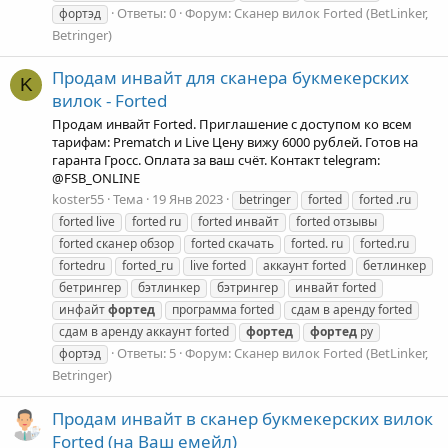
Ответы: 0
Форум:
Сканер вилок Forted (BetLinker,
фортэд
Betringer)
Продам инвайт для сканера букмекерских
K
вилок - Forted
Продам инвайт Forted. Приглашение с доступом ко всем
тарифам: Prematch и Live Цену вижу 6000 рублей. Готов на
гаранта Гросс. Оплата за ваш счёт. Контакт telegram:
@FSB_ONLINE
koster55
Тема
19 Янв 2023
betringer
forted
forted .ru
forted live
forted ru
forted инвайт
forted отзывы
forted сканер обзор
forted скачать
forted. ru
forted.ru
fortedru
forted_ru
live forted
аккаунт forted
бетлинкер
бетрингер
бэтлинкер
бэтрингер
инвайт forted
инфайт
фортед
программа forted
сдам в аренду forted
сдам в аренду аккаунт forted
фортед
фортед
ру
Ответы: 5
Форум:
Сканер вилок Forted (BetLinker,
фортэд
Betringer)
Продам инвайт в сканер букмекерских вилок
Forted (на Ваш емейл)