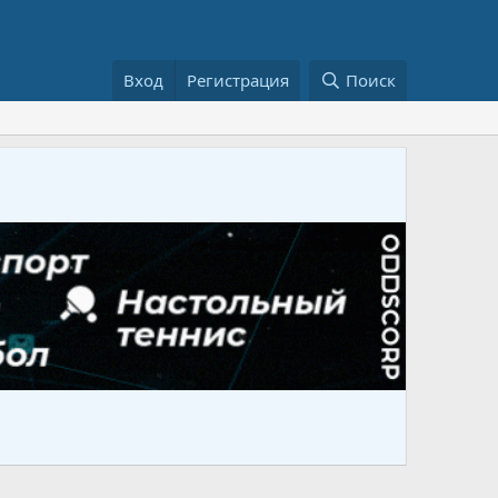
Вход
Регистрация
Поиск