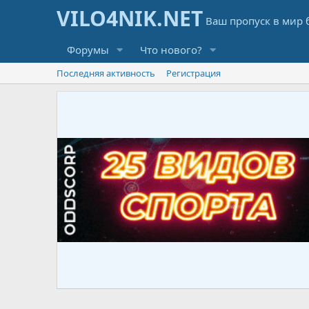
Форумы
Что нового?
Последняя активность
Регистрация