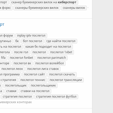
спорт
сканер букмекерских вилок на
киберспорт
к форкс
сканеры букмекерских вилок
сканеры вилок
рт
гол форум
inplay iptv послегол
оутиньо
бк
бот послегол
где найти послегол
ть на послегол
какая бк подходит на послегол
легола
после гол
послегол
послегол 1xbet
fifa
послегол fonbet
послегол parimatch
онторе
послегол вк
послегол волейбол
послегол леон
послегол лига ставок
ол программа
послегол сайт
послегол скачать
л стратегия
послегол теннис
послегол трансляции
х
послегольщик
послегольщикик
ла
ставки
ставки на послегол
стратегия послегол
стратегия послегол футбол
мекерских конторах