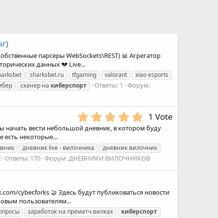
г)
Собственные парсеры WebSockets\REST) 📊 Агрегатор
орических данных 💔 Live...
harksbet
sharksbet.ru
tfgaming
valorant
xiao esports
Ответы: 1
Форум:
ибер
сканер на
киберспорт
5
1 Vote
.
бы начать вести небольшой дневник, в котором буду
0
 есть некоторые...
0
вник
дневник live - вилочника
дневник вилочник
з
Ответы: 170
Форум:
ДНЕВНИКИ ВИЛОЧНИКОВ
в
ё
з
д
com/cyber.forks 🤝 Здесь будут публиковаться новости
Новым пользователям...
опросы
заработок на прематч вилках
киберспорт