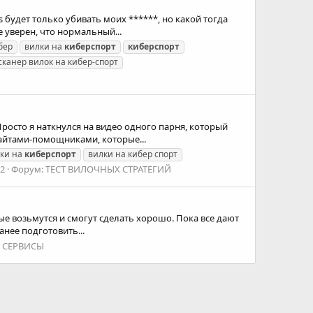
 будет только убивать моих ******, но какой тогда
 уверен, что нормальный...
бер
вилки на
киберспорт
киберспорт
сканер вилок на кибер-спорт
росто я наткнулся на видео одного парня, который
сайтами-помощниками, которые...
лки на
киберспорт
вилки на кибер спорт
12
Форум:
ТЕСТ ВИЛОЧНЫХ СТРАТЕГИЙ
е возьмутся и смогут сделать хорошо. Пока все дают
анее подготовить...
Е СЕРВИСЫ