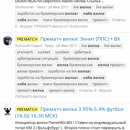
Divisin/9626705-Deportivo-Alaves-Sevilla/ Ссылка ...
Shokomen
Тема
24 Фев 2017
live
вилка
live вилки
заработок на букмекерских
вилка
х
лайв
вилка
Ответы:
лайв
вилки
поиск букмекерских вилок
прематч
0
Форум:
ПРЕМАТЧ вилки от Shokomen
Прематч вилки: Зенит (ППС) + ВХ
PREMATCH
Топский Павел
Тема
24 Фев 2017
live
вилка
live вилки
prematch
surebet
surebets
арбитраж
арбитражные ситуации
букмекерская
вилка
букмекерские вилки
вилка
букмекерская
вилка
прематч
вилки прематч
заработок на live
вилка
х
заработок на букмекерских
вилка
х
лайв
вилка
лайв
вилки
поиск букмекерских вилок
прематч
Ответы: 9
Форум:
прематч
вилка
прематч вилки
ПРЕМАТЧ ВИЛКИ
Прематч вилка 3.95%-5.4% футбол
PREMATCH
(18.02 16.30 МСК)
Инициатор вилки PlanetWin365 ! Ставки на индивидуальный
тотал КМ 2 ( Вольфсбург ) . Второе плечо стоит перекрыть в