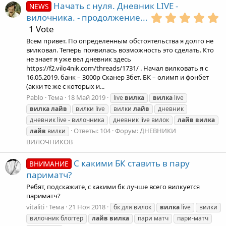
Начать с нуля. Дневник LIVE -
NEWS
5
вилочника. - продолжение...
.
1 Vote
0
Всем привет. По определенным обстоятельства я долго не
0
вилковал. Теперь появилась возможность это сделать. Кто
з
не знает я уже вел дневник здесь
в
https://f2.vilo4nik.com/threads/1731/ . Начал вилковать я с
ё
16.05.2019. бaнк – 3000р Сканер 3бет. БК – олимп и фонбет
з
(акки те же с которых и...
д
Pablo
Тема
18 Май 2019
live
вилка
вилка
live
вилка
лайв
вилки live
вилки
лайв
дневник
дневник live - вилочника
дневник live вилок
лайв
вилка
Ответы: 104
Форум:
ДНЕВНИКИ
лайв
вилки
ВИЛОЧНИКОВ
С какими БК ставить в пару
ВНИМАНИЕ
париматч?
Ребят, подскажите, с какими бк лучше всего вилкуется
париматч?
vitaliti
Тема
21 Ноя 2018
бк для вилок
вилка
live
вилки
вилочник блоггер
лайв
вилка
пари матч
пари-матч