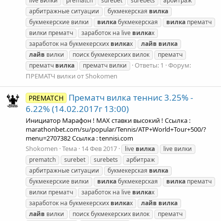
live вилки
prematch
surebet
surebets
арбитраж
арбитражные ситуации
букмекерская
вилка
букмекерские вилки
вилка
букмекерская
вилка
прематч
вилки прематч
заработок на live
вилка
х
заработок на букмекерских
вилка
х
лайв
вилка
лайв
вилки
поиск букмекерских вилок
прематч
Ответы: 1
Форум:
прематч
вилка
прематч вилки
ПРЕМАТЧ вилки от Shokomen
Прематч вилка теннис 3.25% -
PREMATCH
6.22% (14.02.2017г 13:00)
Инициатор Марафон ! МАХ ставки высокий ! Ссылка :
marathonbet.com/su/popular/Tennis/ATP+World+Tour+500/?
menu=2707382 Cсылка : tennisi.com
Shokomen
Тема
14 Фев 2017
live
вилка
live вилки
prematch
surebet
surebets
арбитраж
арбитражные ситуации
букмекерская
вилка
букмекерские вилки
вилка
букмекерская
вилка
прематч
вилки прематч
заработок на live
вилка
х
заработок на букмекерских
вилка
х
лайв
вилка
лайв
вилки
поиск букмекерских вилок
прематч