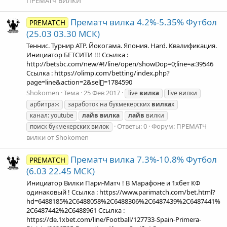
ПРЕМАТЧ ВИЛКИ
Прематч вилка 4.2%-5.35% Футбол
PREMATCH
(25.03 03.30 МСК)
Теннис. Турнир ATP. Йокогама. Япония. Hard. Квалификация.
Инициатор БЕТСИТИ !!! Ссылка :
http://betsbc.com/new/#!/line/open/showDop=0;line=a:39546
Ссылка : https://olimp.com/betting/index.php?
page=line&action=2&sel[]=1784590
Shokomen
Тема
25 Фев 2017
live
вилка
live вилки
арбитраж
заработок на букмекерских
вилка
х
канал: youtube
лайв
вилка
лайв
вилки
Ответы: 0
Форум:
ПРЕМАТЧ
поиск букмекерских вилок
вилки от Shokomen
Прематч вилка 7.3%-10.8% Футбол
PREMATCH
(6.03 22.45 МСК)
Инициатор Вилки Пари-Матч ! В Марафоне и 1хбет КФ
одинаковый ! Ссылка : https://www.parimatch.com/bet.html?
hd=6488185%2C6488058%2C6488306%2C6487439%2C6487441%
2C6487442%2C6488961 Ссылка :
https://de.1xbet.com/line/Football/127733-Spain-Primera-