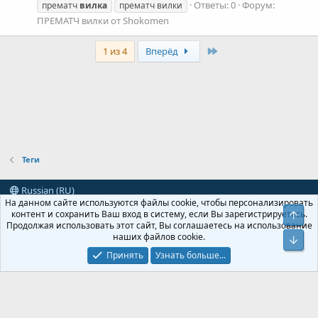
Ответы: 0
Форум:
прематч
вилка
прематч вилки
ПРЕМАТЧ вилки от Shokomen
Last
1 из 4
Вперёд
Теги
Russian (RU)
На данном сайте используются файлы cookie, чтобы персонализировать
Условия и правила
Политика конфиденциальности
Помощь
контент и сохранить Ваш вход в систему, если Вы зарегистрируетесь.
Свер
R
Продолжая использовать этот сайт, Вы соглашаетесь на использование
S
наших файлов cookie.
Сниз
S
XenForo
Add-ons by Brivium
™ © 2012-2026 Brivium LLC.
Локализация от
Принять
Узнать больше...
XenForo.Info