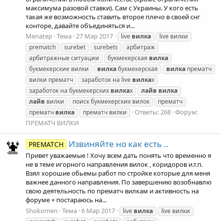
максимума разовой ставки). Сам с Укpaины. У кого есть
такая же возможность ставить второе плечо в своей снг
конторе, давайте объединяться и...
Menatep
Тема
27 Мар 2017
live
вилка
live вилки
prematch
surebet
surebets
арбитраж
арбитражные ситуации
букмекерская
вилка
букмекерские вилки
вилка
букмекерская
вилка
прематч
вилки прематч
заработок на live
вилка
х
заработок на букмекерских
вилка
х
лайв
вилка
лайв
вилки
поиск букмекерских вилок
прематч
Ответы: 268
Форум:
прематч
вилка
прематч вилки
ПРЕМАТЧ ВИЛКИ
Извиняйте но как есть ..
PREMATCH
Привет уважаемые ! Хочу всем дать понять что временно я
не в теме игорного направления вилок , коридоров и.т.п.
Взял хорошие обьемы работ по стройке которые для меня
важнее данного направления. По завершению возобнавлю
свою деятельность по прематч вилкам и активность на
форуме + постараюсь на...
Shokomen
Тема
6 Мар 2017
live
вилка
live вилки