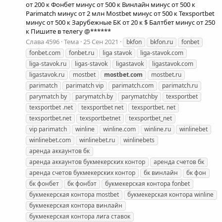
от 200 к Фонбет минус от 500 к Винлайн минус от 500 к
Parimatch минус от 2 млн Mostbet минус от 500 к Texsportbet
минус от 500 к Зарубежные БК от 20 к $ Балтбет минус от 250
к Пишите в телегу @******
Слава 4596
Тема
25 Сен 2021
bkfon
bkfon.ru
fonbet
fonbet.com
fonbet.ru
liga stavok
liga-stavok.com
liga-stavok.ru
ligas-stavok
ligastavok
ligastavok.com
ligastavok.ru
mostbet
mostbet.com
mostbet.ru
parimatch
parimatch vip
parimatch.com
parimatch.ru
parymatch by
parymatch.by
parymatchby
texsportbet
texsportbet .net
texsportbet net
texsportbet. net
texsportbet.net
texsportbetnet
texsportbet_net
vip parimatch
winline
winline.com
winline.ru
winlinebet
winlinebet.com
winlinebet.ru
winlinebets
аренда аккаунтов бк
аренда аккаунтов букмекерских контор
аренда счетов бк
аренда счетов букмекерских контор
бк винлайн
бк фон
бк фонбет
бк фонбэт
букмекерская контора fonbet
букмекерская контора mostbet
букмекерская контора winline
букмекерская контора винлайн
букмекерская контора лига ставок