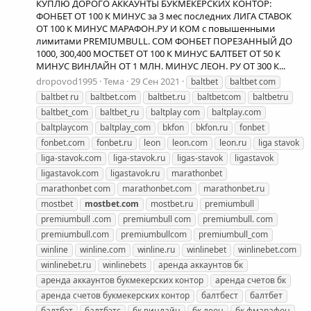
КУПЛЮ ДОРОГО АККАУНТЫ БУКМЕКЕРСКИХ КОНТОР:
ФОНБЕТ ОТ 100 К МИНУС за 3 мес последних ЛИГА СТАВОК
ОТ 100 К МИНУС МАРАФОН.РУ И КОМ с повышенными
лимитами PREMIUMBULL. COM ФОНБЕТ ПОРЕЗАННЫЙ ДО
1000, 300,400 МОСТБЕТ ОТ 100 К МИНУС БАЛТБЕТ ОТ 50 К
МИНУС ВИНЛАЙН ОТ 1 МЛН. МИНУС ЛЕОН. РУ ОТ 300 К...
dropovod1995
Тема
29 Сен 2021
baltbet
baltbet com
baltbet ru
baltbet.com
baltbet.ru
baltbetcom
baltbetru
baltbet_com
baltbet_ru
baltplay com
baltplay.com
baltplaycom
baltplay_com
bkfon
bkfon.ru
fonbet
fonbet.com
fonbet.ru
leon
leon.com
leon.ru
liga stavok
liga-stavok.com
liga-stavok.ru
ligas-stavok
ligastavok
ligastavok.com
ligastavok.ru
marathonbet
marathonbet com
marathonbet.com
marathonbet.ru
mostbet
mostbet.com
mostbet.ru
premiumbull
premiumbull .com
premiumbull com
premiumbull. com
premiumbull.com
premiumbullcom
premiumbull_com
winline
winline.com
winline.ru
winlinebet
winlinebet.com
winlinebet.ru
winlinebets
аренда аккаунтов бк
аренда аккаунтов букмекерских контор
аренда счетов бк
аренда счетов букмекерских контор
балтбест
балтбет
балтбэт
балтбэтс
бк винлайн
бк леон
бк фмарафон