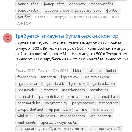
фаворитбет
фаворитбэт
фаворитс
фаворитсбет
фаворитсбэт
фаворитспорт
фаворитспортс
фонбет
Ответы: 7
Форум:
АККАУНТЫ БУКМЕКЕРСКИХ
фонбэт
КОНТОР
Требуется аккаунты букмекерских контор
С
Скупаем аккаунты БК: Лига Ставок минус от 200 к Фонбет
минус от 500 к Винлайн минус от 500 к Parimatch вип минус
от 2 млн в любой валюте Mostbet минус от 500 к Texsportbet
минус от 500 к Зарубежные БК от 20 к $ Балтбет минус от 250
к
Слава 4596
Тема
4 Окт 2021
bkfon
bkfon.ru
fonbet
fonbet.com
fonbet.ru
liga stavok
liga-stavok.com
liga-stavok.ru
ligas-stavok
ligastavok
ligastavok.com
ligastavok.ru
mostbet
mostbet.com
mostbet.ru
parimatch
parimatch vip
parimatch.com
parimatch.ru
parymatch by
parymatch.by
parymatchby
texsportbet
texsportbet .net
vip parimatch
winline
winline.com
winline.ru
winlinebet
winlinebet.com
winlinebet.ru
winlinebets
аренда аккаунтов бк
аренда аккаунтов букмекерских контор
аренда счетов бк