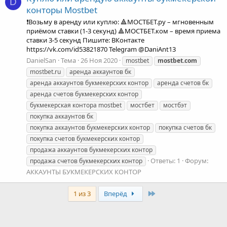
D
конторы Mostbet
❗️Возьму в аренду или куплю: 🔺МОСТБЕТ.ру – мгновенным
приёмом ставки (1-3 секунд) 🔺МОСТБЕТ.ком – время приема
ставки 3-5 секунд Пишите: ВКонтакте
https://vk.com/id53821870 Telegram @DaniAnt13
DanielSan
Тема
26 Ноя 2020
mostbet
mostbet.com
mostbet.ru
аренда аккаунтов бк
аренда аккаунтов букмекерских контор
аренда счетов бк
аренда счетов букмекерских контор
букмекерская контора mostbet
мостбет
мостбэт
покупка аккаунтов бк
покупка аккаунтов букмекерских контор
покупка счетов бк
покупка счетов букмекерских контор
продажа аккаунтов букмекерских контор
Ответы: 1
Форум:
продажа счетов букмекерских контор
АККАУНТЫ БУКМЕКЕРСКИХ КОНТОР
Last
1 из 3
Вперёд