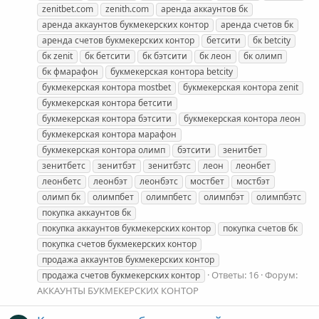
zenitbet.com
zenith.com
аренда аккаунтов бк
аренда аккаунтов букмекерских контор
аренда счетов бк
аренда счетов букмекерских контор
бетсити
бк betcity
бк zenit
бк бетсити
бк бэтсити
бк леон
бк олимп
бк фмарафон
букмекерская контора betcity
букмекерская контора mostbet
букмекерская контора zenit
букмекерская контора бетсити
букмекерская контора бэтсити
букмекерская контора леон
букмекерская контора марафон
букмекерская контора олимп
бэтсити
зенитбет
зенитбетс
зенитбэт
зенитбэтс
леон
леонбет
леонбетс
леонбэт
леонбэтс
мостбет
мостбэт
олимп бк
олимпбет
олимпбетс
олимпбэт
олимпбэтс
покупка аккаунтов бк
покупка аккаунтов букмекерских контор
покупка счетов бк
покупка счетов букмекерских контор
продажа аккаунтов букмекерских контор
Ответы: 16
Форум:
продажа счетов букмекерских контор
АККАУНТЫ БУКМЕКЕРСКИХ КОНТОР