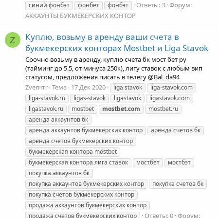
Ответы: 3
Форум:
синий фонбэт
фонбет
фонбэт
АККАУНТЫ БУКМЕКЕРСКИХ КОНТОР
Куплю, возьму в аренду ваши счета в
Z
букмекерских конторах Mostbet и Liga Stavok
Срочно возьму в аренду, куплю счета бк мост бет ру
(тайминг до 5.5, от минуса 250к), лигу ставок с любым вип
статусом, предложения писать в телегу @Bal_da94
Zverrrrr
Тема
17 Дек 2020
liga stavok
liga-stavok.com
liga-stavok.ru
ligas-stavok
ligastavok
ligastavok.com
ligastavok.ru
mostbet
mostbet.com
mostbet.ru
аренда аккаунтов бк
аренда аккаунтов букмекерских контор
аренда счетов бк
аренда счетов букмекерских контор
букмекерская контора mostbet
букмекерская контора лига ставок
мостбет
мостбэт
покупка аккаунтов бк
покупка аккаунтов букмекерских контор
покупка счетов бк
покупка счетов букмекерских контор
продажа аккаунтов букмекерских контор
Ответы: 0
Форум:
продажа счетов букмекерских контор