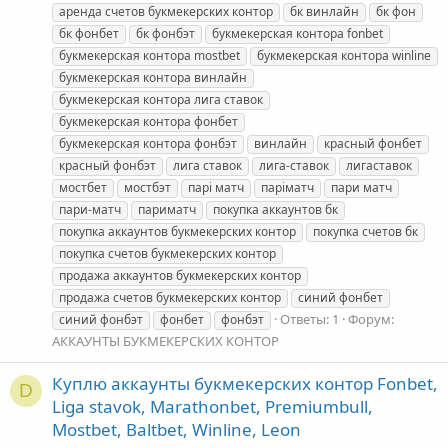
аренда счетов букмекерских контор
бк винлайн
бк фон
бк фонбет
бк фонбэт
букмекерская контора fonbet
букмекерская контора mostbet
букмекерская контора winline
букмекерская контора винлайн
букмекерская контора лига ставок
букмекерская контора фонбет
букмекерская контора фонбэт
винлайн
красный фонбет
красный фонбэт
лига ставок
лига-ставок
лигаставок
мостбет
мостбэт
парі матч
паріматч
пари матч
пари-матч
париматч
покупка аккаунтов бк
покупка аккаунтов букмекерских контор
покупка счетов бк
покупка счетов букмекерских контор
продажа аккаунтов букмекерских контор
продажа счетов букмекерских контор
синий фонбет
Ответы: 1
Форум:
синий фонбэт
фонбет
фонбэт
АККАУНТЫ БУКМЕКЕРСКИХ КОНТОР
Куплю аккаунты букмекерских контор Fonbet,
D
Liga stavok, Marathonbet, Premiumbull,
Mostbet, Baltbet, Winline, Leon