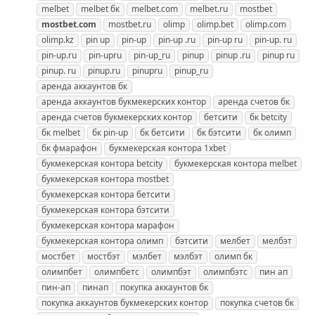
melbet
melbet бк
melbet.com
melbet.ru
mostbet
mostbet.com
mostbet.ru
olimp
olimp.bet
olimp.com
olimp.kz
pin up
pin-up
pin-up .ru
pin-up ru
pin-up. ru
pin-up.ru
pin-upru
pin-up_ru
pinup
pinup .ru
pinup ru
pinup. ru
pinup.ru
pinupru
pinup_ru
аренда аккаунтов бк
аренда аккаунтов букмекерских контор
аренда счетов бк
аренда счетов букмекерских контор
бетсити
бк betcity
бк melbet
бк pin-up
бк бетсити
бк бэтсити
бк олимп
бк фмарафон
букмекерская контора 1xbet
букмекерская контора betcity
букмекерская контора melbet
букмекерская контора mostbet
букмекерская контора бетсити
букмекерская контора бэтсити
букмекерская контора марафон
букмекерская контора олимп
бэтсити
мелбет
мелбэт
мостбет
мостбэт
мэлбет
мэлбэт
олимп бк
олимпбет
олимпбетс
олимпбэт
олимпбэтс
пин ап
пин-ап
пинап
покупка аккаунтов бк
покупка аккаунтов букмекерских контор
покупка счетов бк