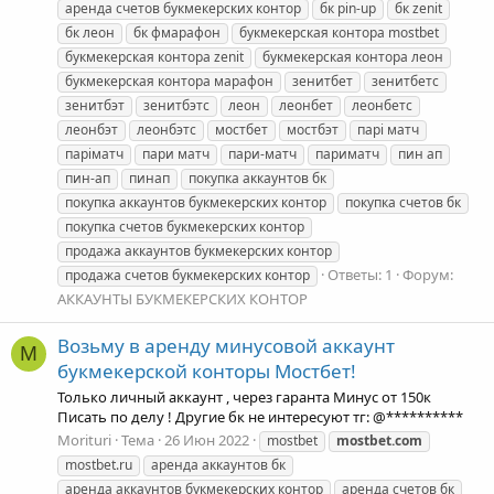
аренда счетов букмекерских контор
бк pin-up
бк zenit
бк леон
бк фмарафон
букмекерская контора mostbet
букмекерская контора zenit
букмекерская контора леон
букмекерская контора марафон
зенитбет
зенитбетс
зенитбэт
зенитбэтс
леон
леонбет
леонбетс
леонбэт
леонбэтс
мостбет
мостбэт
парі матч
паріматч
пари матч
пари-матч
париматч
пин ап
пин-ап
пинап
покупка аккаунтов бк
покупка аккаунтов букмекерских контор
покупка счетов бк
покупка счетов букмекерских контор
продажа аккаунтов букмекерских контор
Ответы: 1
Форум:
продажа счетов букмекерских контор
АККАУНТЫ БУКМЕКЕРСКИХ КОНТОР
Возьму в аренду минусовой аккаунт
M
букмекерской конторы Мостбет!
Только личный аккаунт , через гаранта Минус от 150к
Писать по делу ! Другие бк не интересуют тг: @**********
Morituri
Тема
26 Июн 2022
mostbet
mostbet.com
mostbet.ru
аренда аккаунтов бк
аренда аккаунтов букмекерских контор
аренда счетов бк