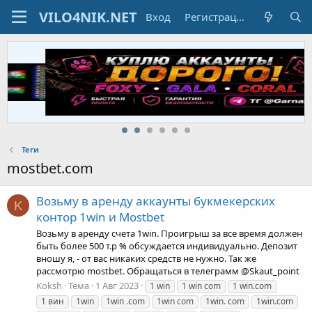
Вход
Регистрация
Теги
mostbet.com
Возьму в аренду аккаунты букмекерских
K
контор 1win и Mostbet
Возьму в аренду счета 1win. Проигрыш за все время должен
быть более 500 т.р % обсуждается индивидуально. Депозит
вношу я, - от вас никаких средств не нужно. Так же
рассмотрю mostbet. Обращаться в телеграмм @Skaut_point
Koksh
Тема
1 Авг 2023
1 win
1 win com
1 win.com
1 вин
1win
1win .com
1win com
1win. com
1win.com