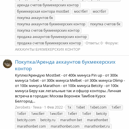
аренда счетов букмекерских контор
букмекерская контора mostbet
мостбет
мостбэт
покупка аккаунтов бк
покупка аккаунтов букмекерских контор
покупка счетов бк
покупка счетов букмекерских контор
продажа аккаунтов букмекерских контор
Ответы: 0
Форум:
продажа счетов букмекерских контор
АККАУНТЫ БУКМЕКЕРСКИХ КОНТОР
Покупка/Аренда аккаунтов букмекерских
контор
Куплю/Арендую Mostbet - от 400к минуса Pin up - от 300к
минуса 1xbet - от 300к минуса Melbet - от 300к минуса Olimp -
от 100к минуса Marathon - от 100к минуса Betcity - от 100к
минуса Беру как легальные так и офшор конторы. Личная
встреча в городах: Москва Воронеж Тамбов Курск
Белгород...
Zerobets
Тема
1 Фев 2022
1x
1xbet
1xbet.com
1xбет
1xбэт
1иксбет
1иксбэт
1хбет
1хбэт
betcity
betcity.com
betcity.ru
marathon bet
marathonbet
marathonbet com
marathonbet.com
marathonbet.ru