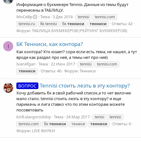
Информация о букмекере Tennisi. Данные из темы будут
перенесены в ТАБЛИЦУ.
MoCeBp
Тема
3 Дек 2018
tennisi
tennisi.com
Ответы: 42
tennisi.ru
бк tennisi
бк
тенниси
тенниси
Форум:
ТАБЛИЦА БУКМЕКЕРОВ (РЕЙТИНГ БУКМЕКЕРОВ)
БК Тенниси, как контора?
I
Как контора? Кто юзает? сори если есть тема, не нашел, а тут
вроде как раздел про неё, а темы нет про неё)
IvanAfgan
Тема
22 Июн 2017
tennisi
tennisi.com
Ответы: 46
Форум:
Тенниси
тенниси
Tennisi стоить лезть в эту контору?
ВОПРОС
Хочу добавить бк в свой рабочий список,а то чет вилочек
мало стало. tennisi стоить лезть в эту контору? и еще
паримачь и лига ставко что по этим конторам можете
посоветовать
kirill.slavgorodskiy
Тема
24 Мар 2017
tenisi
tennisi
Ответы: 6
tennisi.com
бк
тенниси
тениси
тенниси
Форум:
LIVE ВИЛКИ