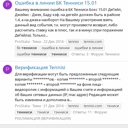
Ошибка в линии БК Тенниси 15.01
P
Вашему вниманию ошибка в БК Тенниси Бокс 15.01 ДеГейл,
Джеймс - Джек, Баду кэф. на дегейл должен быть в районе
1.4, а на джека наоборот На Вашему усмотрение взять
данный вид события, т.к. могут произвести возврат, либо
рассчитать ставку как в плюс, так и в минус (при поражении
ДеГейла). Только...
ProStata
Тема
22 Дек 2016
tennisi
tennisi.com
бк
тенниси
ошибка в линии
ошибки в линии
Ответы: 3
Форум:
Тенниси
ошибки
тенниси
тенниси
Верификация Tennisi
P
Для верификации могут быть предложенные следующие
варианты ********ов: - копия ******** + второй ******** -
копия ******** + второй ******** на фоне лица -
видеоролик с информацией о Вашем счете и информацией
об Ваших сетевых данных (IP, mac адрес) Редакция может
быть изменена и дополнена в...
ProStata
Тема
21 Дек 2016
tennisi
tennisi.com
тениси
Ответы: 11
Форум:
тенниси
тэниси
тэнниси
РЕКЛАМАЦИЯ (ВЕРИФИКАЦИЯ)