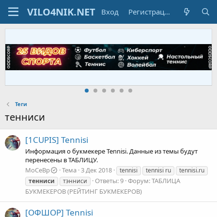
Вход
Регистрация
Теги
тенниси
[1CUPIS] Tennisi
Информация о букмекере Tennisi. Данные из темы будут
перенесены в ТАБЛИЦУ.
MoCeBp
Тема
3 Дек 2018
tennisi
tennisi ru
tennisi.ru
Ответы: 9
Форум:
ТАБЛИЦА
тенниси
тэнниси
БУКМЕКЕРОВ (РЕЙТИНГ БУКМЕКЕРОВ)
[ОФШОР] Tennisi