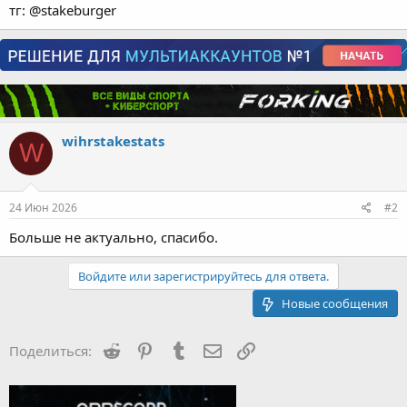
тг: @stakeburger
wihrstakestats
W
24 Июн 2026
#2
Больше не актуально, спасибо.
Войдите или зарегистрируйтесь для ответа.
Новые сообщения
Reddit
Pinterest
Tumblr
Электронная почта
Ссылка
Поделиться: