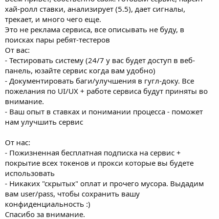
а
т
хай-ролл ставки, анализирует (5.5), дает сигналы,
ь
трекает, и много чего еще.
с
Это не реклама сервиса, все описывать не буду, в
с
поисках пары ребят-тестеров
ы
От вас:
л
к
- Тестировать систему (24/7 у вас будет доступ в веб-
у
панель, юзайте сервис когда вам удобно)
- Дoкументировать баги/улучшения в гугл-доку. Все
пожелания по UI/UX + работе сервиса будут приняты во
внимание.
- Ваш опыт в ставках и понимании процесса - поможет
нам улучшить сервис
От нас:
- Пожизненная бесплатная подписка на сервис +
покрытие всех токенов и прокси которые вы будете
использовать
- Никаких "скрытых" оплат и прочего мусора. Выдадим
вам user/pass, чтобы сохранить вашу
конфиденциальность :)
Спасибо за внимание.