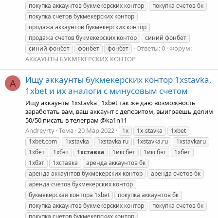
покупка аккаунтов букмекерских контор
покупка счетов бк
покупка счетов букмекерских контор
продажа аккаунтов букмекерских контор
продажа счетов букмекерских контор
синий фонбет
Ответы: 0
Форум:
синий фонбэт
фонбет
фонбэт
АККАУНТЫ БУКМЕКЕРСКИХ КОНТОР
Ищу аккаунты букмекерских контор 1xstavka,
A
1xbet и их аналоги с минусовым счетом
Ищу аккаунты 1xstavka , 1xbet так же даю возможность
заработать вам, ваш аккаунт с депозитом, выиграешь делим
50/50 писать в телеграм @ka1n11
Andreyrty
Тема
20 Мар 2022
1x
1x-stavka
1xbet
1xbet.com
1xstavka
1xstavka ru
1xstavka.ru
1xstavkaru
1xбет
1xбэт
1xставка
1иксбет
1иксбэт
1хбет
1хбэт
1хставка
аренда аккаунтов бк
аренда аккаунтов букмекерских контор
аренда счетов бк
аренда счетов букмекерских контор
букмекерская контора 1xbet
покупка аккаунтов бк
покупка аккаунтов букмекерских контор
покупка счетов бк
покупка счетов букмекерских контор