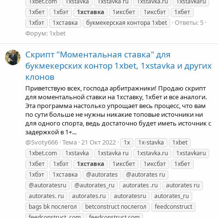
1xbet.com
1xstavka
1xstavka ru
1xstavka.ru
1xstavkaru
1xбет
1xбэт
1xставка
1иксбет
1иксбэт
1хбет
Ответы: 5
1хбэт
1хставка
букмекерская контора 1xbet
Форум:
1xbet
Скрипт "Моментальная ставка" для
букмекерских контор 1xbet, 1xstavka и других
клонов
Приветствую всех, господа арбитражники! Продаю скрипт
для моментальной ставки на 1хставку, 1хбет и все аналоги.
Эта программа настолько упрощает весь процесс, что вам
по сути больше не нужны никакие топовые источники ни
для одного спорта, ведь достаточно будет иметь источник с
задержкой в 1+...
@Svoty666
Тема
21 Окт 2022
1x
1x-stavka
1xbet
1xbet.com
1xstavka
1xstavka ru
1xstavka.ru
1xstavkaru
1xбет
1xбэт
1xставка
1иксбет
1иксбэт
1хбет
1хбэт
1хставка
@autorates
@autorates ru
@autoratesru
@autorates_ru
autorates .ru
autorates ru
autorates. ru
autorates.ru
autoratesru
autorates_ru
bags bk послегол
betconstruct послегол
feedconstruct
feedconstruct .com
feedconstruct com