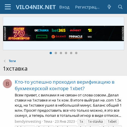
Вход
Регистрация
Теги
1xставка
Кто-то успешно проходил верификацию в
B
букмекерской конторе 1xbet?
Всем привет, с вилками я не связан от слова совсем. Делал
ставки на 1хставке и на 1х ком. В итоге выйграл на .com 1.5к
юсд, на 1хставке ушел в небольшой минус. Баланс общий 1
млн. Просят предоставить все что только можно, я это все
скинул, а теперь попал в тотальный игнор в виде отписок...
bendyinvesting
Тема
23 Янв 2023
1x
1x-stavka
1xbet