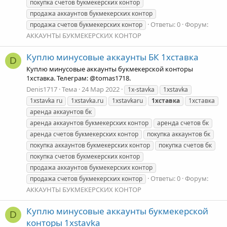
покупка счетов букмекерских контор
продажа аккаунтов букмекерских контор
Ответы: 0
Форум:
продажа счетов букмекерских контор
АККАУНТЫ БУКМЕКЕРСКИХ КОНТОР
Куплю минусовые аккаунты БК 1хставка
D
Куплю минусовые аккаунты букмекерской конторы
1хставка. Телеграм: @tomas1718.
Denis1717
Тема
24 Мар 2022
1x-stavka
1xstavka
1xstavka ru
1xstavka.ru
1xstavkaru
1xставка
1хставка
аренда аккаунтов бк
аренда аккаунтов букмекерских контор
аренда счетов бк
аренда счетов букмекерских контор
покупка аккаунтов бк
покупка аккаунтов букмекерских контор
покупка счетов бк
покупка счетов букмекерских контор
продажа аккаунтов букмекерских контор
Ответы: 0
Форум:
продажа счетов букмекерских контор
АККАУНТЫ БУКМЕКЕРСКИХ КОНТОР
Куплю минусовые аккаунты букмекерской
D
конторы 1xstavka