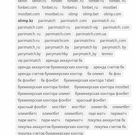
bkfon
bkfon.ru
fonbet
fonbet .ru
fonbet ru
fonbet. ru
fonbet.com
fonbet.ru
fonbetru
fonbet_ru
mostbet
mostbet.com
mostbet.ru
olimp
olimp.bet
olimp.com
olimp.kz
parimatch
parimatch .com
parimatch .ru
parimatch com
parimatch ru
parimatch vip
parimatch. com
parimatch. ru
parimatch.com
parimatch.com.ua
parimatch.ru
parimatchcom
parimatchru
parimatch_com
parimatch_ru
parymatch .by
parymatch by
parymatch. by
parymatch.by
parymatchby
parymatch_by
tennisi
vip parimatch
аренда аккаунтов бк
аренда аккаунтов букмекерских контор
аренда счетов бк
аренда счетов букмекерских контор
бк олимп
бк фон
бк фонбет
бк фонбэт
букмекерская контора 1xbet
букмекерская контора fonbet
букмекерская контора mostbet
букмекерская контора олимп
букмекерская контора фонбет
букмекерская контора фонбэт
красный фонбет
красный фонбэт
мостбет
мостбэт
олимп бк
олимпбет
олимпбетс
олимпбэт
олимпбэтс
парі матч
паріматч
пари матч
пари-матч
париматч
покупка аккаунтов бк
покупка аккаунтов букмекерских контор
покупка счетов бк
покупка счетов букмекерских контор