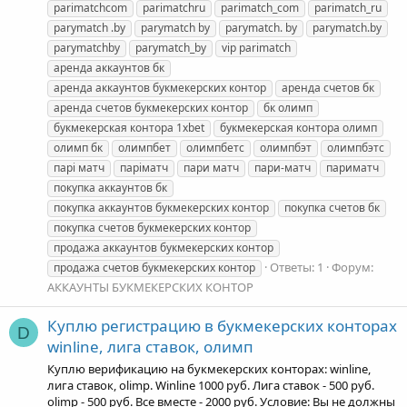
parimatchcom
parimatchru
parimatch_com
parimatch_ru
parymatch .by
parymatch by
parymatch. by
parymatch.by
parymatchby
parymatch_by
vip parimatch
аренда аккаунтов бк
аренда аккаунтов букмекерских контор
аренда счетов бк
аренда счетов букмекерских контор
бк олимп
букмекерская контора 1xbet
букмекерская контора олимп
олимп бк
олимпбет
олимпбетс
олимпбэт
олимпбэтс
парі матч
паріматч
пари матч
пари-матч
париматч
покупка аккаунтов бк
покупка аккаунтов букмекерских контор
покупка счетов бк
покупка счетов букмекерских контор
продажа аккаунтов букмекерских контор
Ответы: 1
Форум:
продажа счетов букмекерских контор
АККАУНТЫ БУКМЕКЕРСКИХ КОНТОР
Куплю регистрацию в букмекерских конторах
D
winline, лига ставок, олимп
Куплю верификацию на букмекерских конторах: winline,
лига ставок, olimp. Winline 1000 руб. Лига ставок - 500 руб.
olimp - 500 руб. Все вместе - 2000 руб. Условие: Вы не должны