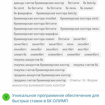
аренда счетов букмекерских контор
бетсити
бк betcity
бк zenit
бк бетсити
бк бэтсити
бк леон
бк олимп
бк фмарафон
букмекерская контора betcity
букмекерская контора mostbet
букмекерская контора zenit
букмекерская контора бетсити
букмекерская контора бэтсити
букмекерская контора леон
букмекерская контора марафон
букмекерская контора олимп
бэтсити
зенитбет
зенитбетс
зенитбэт
зенитбэтс
леон
леонбет
леонбетс
леонбэт
леонбэтс
мостбет
мостбэт
олимп бк
олимпбет
олимпбетс
олимпбэт
олимпбэтс
покупка аккаунтов бк
покупка аккаунтов букмекерских контор
покупка счетов бк
покупка счетов букмекерских контор
продажа аккаунтов букмекерских контор
Ответы: 16
Форум:
продажа счетов букмекерских контор
АККАУНТЫ БУКМЕКЕРСКИХ КОНТОР
Уникальное программное обеспечение для
V
быстрых ставок в БК ОЛИМП