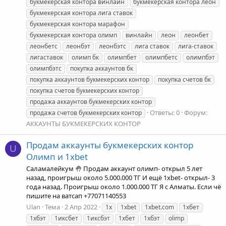
букмекерская контора винлайн
букмекерская контора леон
букмекерская контора лига ставок
букмекерская контора марафон
букмекерская контора олимп
винлайн
леон
леонбет
леонбетс
леонбэт
леонбэтс
лига ставок
лига-ставок
лигаставок
олимп бк
олимпбет
олимпбетс
олимпбэт
олимпбэтс
покупка аккаунтов бк
покупка аккаунтов букмекерских контор
покупка счетов бк
покупка счетов букмекерских контор
продажа аккаунтов букмекерских контор
Ответы: 0
Форум:
продажа счетов букмекерских контор
АККАУНТЫ БУКМЕКЕРСКИХ КОНТОР
Продам аккаунты букмекерских контор
U
Олимп и 1xbet
Саламалейкум 🤚 Продам аккаунт олимп- открыл 5 лет
назад, проигрыш около 5.000.000 ТГ И ещё 1xbet- открыл- 3
года назад. Проигрыш около 1.000.000 ТГ Я с Алматы. Если чё
пишите на ватсап +77071140553
Ulan
Тема
2 Апр 2022
1x
1xbet
1xbet.com
1xбет
1xбэт
1иксбет
1иксбэт
1хбет
1хбэт
olimp