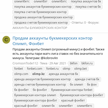
олимпбетс
олимпбэт
олимпбэтс
покупка аккаунтов бк
покупка аккаунтов букмекерских контор
покупка счетов бк
покупка счетов букмекерских контор
продажа аккаунтов букмекерских контор
Ответы: 0
Форум:
продажа счетов букмекерских контор
АККАУНТЫ БУКМЕКЕРСКИХ КОНТОР
Продам аккаунты букмекерских контор
C
Олимп, Фонбет
Продам аккаунты Олимп (огромный минус) и фонбет. Также
есть аккаунты пари матч лига ставок но без значительного
минуса. Телеграм: @kobrovAn
CromsonTode112
Тема
29 Авг 2021
bkfon
bkfon.ru
fonbet
fonbet.com
fonbet.ru
olimp
olimp.bet
olimp.com
olimp.kz
аренда аккаунтов бк
аренда аккаунтов букмекерских контор
аренда счетов бк
аренда счетов букмекерских контор
бк олимп
бк фон
бк фонбет
бк фонбэт
букмекерская контора fonbet
букмекерская контора олимп
букмекерская контора фонбет
букмекерская контора фонбэт
красный фонбет
красный фонбэт
олимп бк
олимпбет
олимпбетс