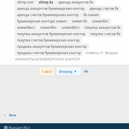
olimp.com
olimp.kz
аренда аккаунтов бк
аренда аккаунтов букмекерских контор
аренда счетов бк
аренда счетов букмекерских контор
бк олимп
букмекерская контора олимп
олимп бк
олимпбет
олимпбетс
олимпбэт
олимпбэтс
покупка аккаунтов бк
покупка аккаунтов букмекерских контор
покупка счетов бк
покупка счетов букмекерских контор
продажа аккаунтов букмекерских контор
Ответы: 0
Форум:
продажа счетов букмекерских контор
АККАУНТЫ БУКМЕКЕРСКИХ КОНТОР
Last
1 из 3
Вперёд
Теги
Russian (RU)