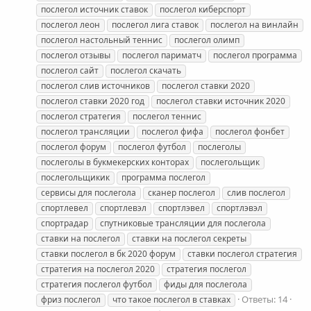
послегол источник ставок
послегол киберспорт
послегол леон
послегол лига ставок
послегол на винлайн
послегол настольный теннис
послегол олимп
послегол отзывы
послегол париматч
послегол программа
послегол сайт
послегол скачать
послегол слив источников
послегол ставки 2020
послегол ставки 2020 год
послегол ставки источник 2020
послегол стратегия
послегол теннис
послегол трансляции
послегол фифа
послегол фонбет
послегол форум
послегол футбол
послеголы
послеголы в букмекерских конторах
послегольщик
послегольщикик
программа послегол
сервисы для послегола
сканер послегол
слив послегол
спортлевел
спортлевэл
спортлэвел
спортлэвэл
спортрадар
спутниковые трансляции для послегола
ставки на послегол
ставки на послегол секреты
ставки послегол в бк 2020 форум
ставки послегол стратегия
стратегия на послегол 2020
стратегия послегол
стратегия послегол футбол
фиды для послегола
Ответы: 14
фриз послегол
что такое послегол в ставках