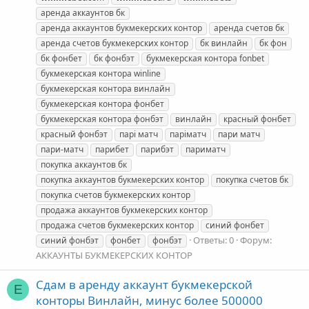
аренда аккаунтов бк
аренда аккаунтов букмекерских контор
аренда счетов бк
аренда счетов букмекерских контор
бк винлайн
бк фон
бк фонбет
бк фонбэт
букмекерская контора fonbet
букмекерская контора winline
букмекерская контора винлайн
букмекерская контора фонбет
букмекерская контора фонбэт
винлайн
красный фонбет
красный фонбэт
парі матч
паріматч
пари матч
пари-матч
парибет
парибэт
париматч
покупка аккаунтов бк
покупка аккаунтов букмекерских контор
покупка счетов бк
покупка счетов букмекерских контор
продажа аккаунтов букмекерских контор
продажа счетов букмекерских контор
синий фонбет
Ответы: 0
Форум:
синий фонбэт
фонбет
фонбэт
АККАУНТЫ БУКМЕКЕРСКИХ КОНТОР
Сдам в аренду аккаунт букмекерской
E
конторы Винлайн, минус более 500000