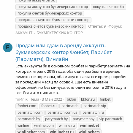
покупка аккаунтов бк
покупка аккаунтов букмекерских контор
покупка счетов бк
покупка счетов букмекерских контор
продажа аккаунтов букмекерских контор
Ответы: 9
Форум:
продажа счетов букмекерских контор
АККАУНТЫ БУКМЕКЕРСКИХ КОНТОР
Продам или сдам в аренду аккаунты
F
букмекерских контор Фонбет, Парибет
(Париматч), Винлайн
Есть аккаунты бк в основном фонбет и парибет(париматч) на
которых играл с 2018 года, оба один раз были в аренде,
лимиты не порезаны, оба минусовые за все время, парибет
за последний месяц плюсовой. Еще есть винлайн
офшорный, но без минуса, есть один депозит в 2016 году и
все. Если что пишите в...
fin4nik
Тема
3 Май 2022
bkfon
bkfon.ru
fonbet
fonbet.com
fonbet.ru
parimatch
parimatch vip
parimatch.com
parimatch.com.ua
parimatch.ru
parymatch by
parymatch.by
parymatchby
vip parimatch
winline
winline.com
winline.ru
winlinebet
winlinebet
.com
winlinebet
.ru
winlinebet
s