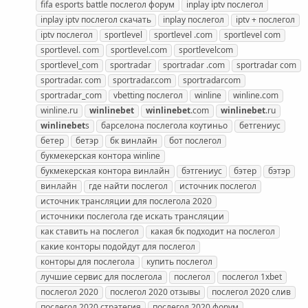
fifa esports battle послегол форум
inplay iptv послегол
inplay iptv послегол скачать
inplay послегол
iptv + послегол
iptv послегол
sportlevel
sportlevel .com
sportlevel com
sportlevel. com
sportlevel.com
sportlevelcom
sportlevel_com
sportradar
sportradar .com
sportradar com
sportradar. com
sportradar.com
sportradarcom
sportradar_com
vbetting послегол
winline
winline.com
winline.ru
winlinebet
winlinebet
.com
winlinebet
.ru
winlinebet
s
барселона послегола коутиньо
бетгениус
бетер
бетэр
бк винлайн
бот послегол
букмекерская контора winline
букмекерская контора винлайн
бэтгениус
бэтер
бэтэр
винлайн
где найти послегол
источник послегол
источник трансляции для послегола 2020
источники послегола где искать трансляции
как ставить на послегол
какая бк подходит на послегол
какие конторы подойдут для послегол
конторы для послегола
купить послегол
лучшие сервис для послегола
послегол
послегол 1xbet
послегол 2020
послегол 2020 отзывы
послегол 2020 слив
послегол 2020 стратегия
послегол 2020 форум