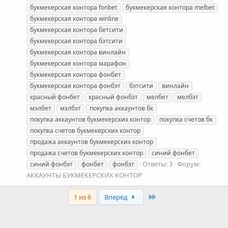
букмекерская контора fonbet
букмекерская контора melbet
букмекерская контора winline
букмекерская контора бетсити
букмекерская контора бэтсити
букмекерская контора винлайн
букмекерская контора марафон
букмекерская контора фонбет
букмекерская контора фонбэт
бэтсити
винлайн
красный фонбет
красный фонбэт
мелбет
мелбэт
мэлбет
мэлбэт
покупка аккаунтов бк
покупка аккаунтов букмекерских контор
покупка счетов бк
покупка счетов букмекерских контор
продажа аккаунтов букмекерских контор
продажа счетов букмекерских контор
синий фонбет
Ответы: 3
Форум:
синий фонбэт
фонбет
фонбэт
АККАУНТЫ БУКМЕКЕРСКИХ КОНТОР
Last
1 из 6
Вперёд