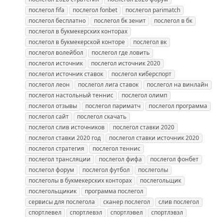
послегол fifa
послегол fonbet
послегол parimatch
послегол бесплатно
послегол бк зенит
послегол в бк
послегол в букмекерских конторах
послегол в букмекерской конторе
послегол вк
послегол волейбол
послегол где ловить
послегол источник
послегол источник 2020
послегол источник ставок
послегол киберспорт
послегол леон
послегол лига ставок
послегол на винлайн
послегол настольный теннис
послегол олимп
послегол отзывы
послегол париматч
послегол программа
послегол сайт
послегол скачать
послегол слив источников
послегол ставки 2020
послегол ставки 2020 год
послегол ставки источник 2020
послегол стратегия
послегол теннис
послегол трансляции
послегол фифа
послегол фонбет
послегол форум
послегол футбол
послеголы
послеголы в букмекерских конторах
послегольщик
послегольщикик
программа послегол
сервисы для послегола
сканер послегол
слив послегол
спортлевел
спортлевэл
спортлэвел
спортлэвэл