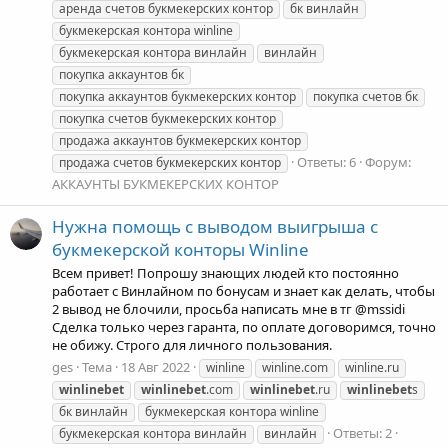
аренда счетов букмекерских контор
бк винлайн
букмекерская контора winline
букмекерская контора винлайн
винлайн
покупка аккаунтов бк
покупка аккаунтов букмекерских контор
покупка счетов бк
покупка счетов букмекерских контор
продажа аккаунтов букмекерских контор
Ответы: 6
Форум:
продажа счетов букмекерских контор
АККАУНТЫ БУКМЕКЕРСКИХ КОНТОР
Нужна помощь с выводом выигрыша с
букмекерской конторы Winline
Всем привет! Попрошу знающих людей кто постоянно
работает с Винлайном по бонусам и знает как делать, чтобы
2 вывод не блочили, просьба написать мне в тг @mssidi
Сделка только через гаранта, по оплате договоримся, точно
не обижу. Строго для личного пользования.
ges
Тема
18 Авг 2022
winline
winline.com
winline.ru
winlinebet
winlinebet
.com
winlinebet
.ru
winlinebet
s
бк винлайн
букмекерская контора winline
Ответы: 2
букмекерская контора винлайн
винлайн