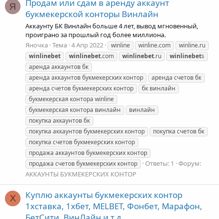
Продам или сдам в аренду аккаунт
Я
букмекерской конторы Винлайн
Аккаунту БК Винлайн больше 4 лет, вывод мгновенный,
проиграно за прошлый год более миллиона.
Яночка
Тема
4 Апр 2022
winline
winline.com
winline.ru
winlinebet
winlinebet
.com
winlinebet
.ru
winlinebet
s
аренда аккаунтов бк
аренда аккаунтов букмекерских контор
аренда счетов бк
аренда счетов букмекерских контор
бк винлайн
букмекерская контора winline
букмекерская контора винлайн
винлайн
покупка аккаунтов бк
покупка аккаунтов букмекерских контор
покупка счетов бк
покупка счетов букмекерских контор
продажа аккаунтов букмекерских контор
Ответы: 1
Форум:
продажа счетов букмекерских контор
АККАУНТЫ БУКМЕКЕРСКИХ КОНТОР
Куплю аккаунты букмекерских контор
X
1хставка, 1хбет, MELBET, Фонбет, Марафон,
БетСити, ВинЛайн и т.д.