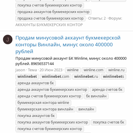
покупка счетов букмекерских контор
продажа аккаунтов букмекерских контор
Ответы: 2
Форум:
продажа счетов букмекерских контор
АККАУНТЫ БУКМЕКЕРСКИХ КОНТОР
Продам минусовой аккаунт букмекерской
J
конторы Винлайн, минус около 400000
рублей
Продам минусовой аккаунт БК Winline, минус около 400000
рублей. 89656537144
Jason
Тема
20 Июн 2023
winline
winline.com
winline.ru
winlinebet
winlinebet
.com
winlinebet
.ru
winlinebet
s
аренда аккаунтов бк
аренда аккаунтов букмекерских контор
аренда счетов бк
аренда счетов букмекерских контор
бк винлайн
букмекерская контора winline
букмекерская контора винлайн
винлайн
покупка аккаунтов бк
покупка аккаунтов букмекерских контор
покупка счетов бк
покупка счетов букмекерских контор