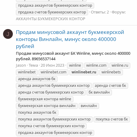
продажа аккаунтов букмекерских контор
Ответы: 2
Форум:
продажа счетов букмекерских контор
АККАУНТЫ БУКМЕКЕРСКИХ КОНТОР
Продам минусовой аккаунт букмекерской
J
конторы Винлайн, минус около 400000
рублей
Продам минусовой аккаунт БК Winline, минус около 400000
рублей. 89656537144
Jason
Тема
20 Июн 2023
winline
winline.com
winline.ru
winlinebet
winlinebet.com
winlinebet.ru
winlinebets
аренда аккаунтов бк
аренда аккаунтов букмекерских контор
аренда счетов бк
аренда счетов букмекерских контор
бк винлайн
букмекерская контора winline
букмекерская контора винлайн
винлайн
покупка аккаунтов бк
покупка аккаунтов букмекерских контор
покупка счетов бк
покупка счетов букмекерских контор
продажа аккаунтов букмекерских контор