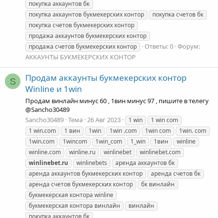
покупка аккаунтов бк
покупка аккаунтов букмекерских контор
покупка счетов бк
покупка счетов букмекерских контор
продажа аккаунтов букмекерских контор
Ответы: 0
Форум:
продажа счетов букмекерских контор
АККАУНТЫ БУКМЕКЕРСКИХ КОНТОР
Продам аккаунты букмекерских контор
S
Winline и 1win
Продам винлайн минус 60 , 1вин минус 97 , пишите в телегу
@Sancho30489
Sancho30489
Тема
26 Авг 2023
1 win
1 win com
1 win.com
1 вин
1win
1win .com
1win com
1win. com
1win.com
1wincom
1win_com
1_win
1вин
winline
winline.com
winline.ru
winlinebet
winlinebet.com
winlinebet.ru
winlinebets
аренда аккаунтов бк
аренда аккаунтов букмекерских контор
аренда счетов бк
аренда счетов букмекерских контор
бк винлайн
букмекерская контора winline
букмекерская контора винлайн
винлайн
покупка аккаунтов бк