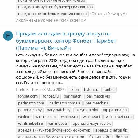
покупка счетов букмекерских контор
продажа аккаунтов букмекерских контор
Ответы: 9
Форум:
продажа счетов букмекерских контор
АККАУНТЫ БУКМЕКЕРСКИХ КОНТОР
Продам или сдам в аренду аккаунты
F
букмекерских контор Фонбет, Парибет
(Париматч), Винлайн
Есть аккаунты бк в основном фонбет и парибет(париматч) на
которых играл с 2018 года, оба один раз были в аренде,
лимиты не порезаны, оба минусовые за все время, парибет
за последний месяц плюсовой. Еще есть винлайн
офшорный, но без минуса, есть один депозит в 2016 году и
все. Если что пишите в...
fin4nik
Тема
3 Май 2022
bkfon
bkfon.ru
fonbet
fonbet.com
fonbet.ru
parimatch
parimatch vip
parimatch.com
parimatch.com.ua
parimatch.ru
parymatch by
parymatch.by
parymatchby
vip parimatch
winline
winline.com
winline.ru
winlinebet
winlinebet.com
winlinebet.ru
winlinebets
аренда аккаунтов бк
аренда аккаунтов букмекерских контор
аренда счетов бк
аренда счетов букмекерских контор
бк винлайн
бк фон