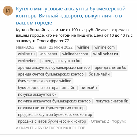
Куплю минусовые аккаунты букмекерской
И
конторы Винлайн, дорого, выкуп лично в
вашем городе
Куплю Винлайны, слитые от 100 тыс руб. Личная встреча в
вашем городе, кто не готов- не пишите. Цена от 10 до 40 тыс
за аккаунт Телега @paren77
Иван3263
Тема
23 Июн 2022
winline
winline.com
winline.ru
winlinebet
winlinebet.com
winlinebet.ru
winlinebets
аренда аккаунтов бк
аренда аккаунтов букмекерских контор
аренда счетов бк
аренда счетов букмекерских контор
бк винлайн
букмекерская контора winline
букмекерская контора винлайн
винлайн
покупка аккаунтов бк
покупка аккаунтов букмекерских контор
покупка счетов бк
покупка счетов букмекерских контор
продажа аккаунтов букмекерских контор
Ответы: 2
Форум:
продажа счетов букмекерских контор
АККАУНТЫ БУКМЕКЕРСКИХ КОНТОР