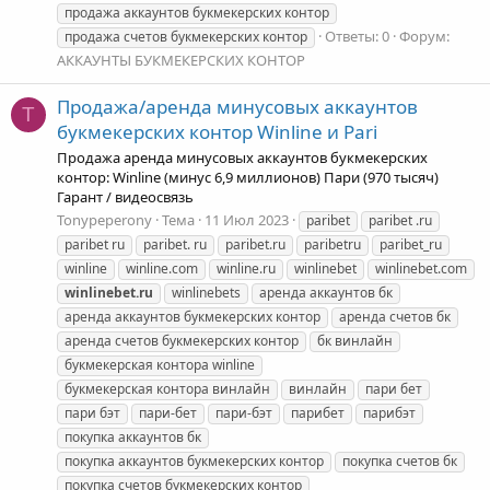
продажа аккаунтов букмекерских контор
Ответы: 0
Форум:
продажа счетов букмекерских контор
АККАУНТЫ БУКМЕКЕРСКИХ КОНТОР
Продажа/аренда минусовых аккаунтов
T
букмекерских контор Winline и Pari
Продажа аренда минусовых аккаунтов букмекерских
контор: Winline (минус 6,9 миллионов) Пари (970 тысяч)
Гарант / видеосвязь
Tonypeperony
Тема
11 Июл 2023
paribet
paribet .ru
paribet ru
paribet. ru
paribet.ru
paribetru
paribet_ru
winline
winline.com
winline.ru
winlinebet
winlinebet.com
winlinebet.ru
winlinebets
аренда аккаунтов бк
аренда аккаунтов букмекерских контор
аренда счетов бк
аренда счетов букмекерских контор
бк винлайн
букмекерская контора winline
букмекерская контора винлайн
винлайн
пари бет
пари бэт
пари-бет
пари-бэт
парибет
парибэт
покупка аккаунтов бк
покупка аккаунтов букмекерских контор
покупка счетов бк
покупка счетов букмекерских контор