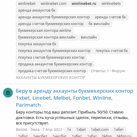
winlinebet
winlinebet.com
winlinebet.ru
winlinebets
аренда аккаунтов бк
аренда аккаунтов букмекерских контор
аренда счетов бк
аренда счетов букмекерских контор
бк винлайн
букмекерская контора winline
букмекерская контора винлайн
винлайн
покупка аккаунтов бк
покупка аккаунтов букмекерских контор
покупка счетов бк
покупка счетов букмекерских контор
продажа аккаунтов букмекерских контор
Ответы: 1
Форум:
продажа счетов букмекерских контор
АККАУНТЫ БУКМЕКЕРСКИХ КОНТОР
Беру в аренду аккаунты букмекерских контор
B
1xbet, Linebet, Melbet, Fonbet, Winline,
Parimatch
Беру конторы под ваш депозит. Прибыль 50/50. Ставлю
диктовки. Есть куча успешных сделок, переписки, отзывы,
все присутствует.
Bastet
Тема
7 Апр 2022
1x
1xbet
1xbet.com
1xбет
1xбэт
1иксбет
1иксбэт
1хбет
1хбэт
bkfon
bkfon.ru