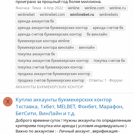
проиграно за прошлый год более миллиона.
Яночка
Тема
4 Апр 2022
winline
winline.com
winline.ru
winlinebet
winlinebet.com
winlinebet.ru
winlinebets
аренда аккаунтов бк
аренда аккаунтов букмекерских контор
аренда счетов бк
аренда счетов букмекерских контор
бк винлайн
букмекерская контора winline
букмекерская контора винлайн
винлайн
покупка аккаунтов бк
покупка аккаунтов букмекерских контор
покупка счетов бк
покупка счетов букмекерских контор
продажа аккаунтов букмекерских контор
Ответы: 1
Форум:
продажа счетов букмекерских контор
АККАУНТЫ БУКМЕКЕРСКИХ КОНТОР
Куплю аккаунты букмекерских контор
X
1хставка, 1хбет, MELBET, Фонбет, Марафон,
БетСити, ВинЛайн и т.д.
Доброго времени суток ! Нужны аккаунты по определенным
критериям покупка или аренда ( условия индивидуально )
Важно по аккаунтам : - Личный аккаунт , верификация -