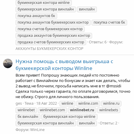
букмекерская контора winline
букмекерская контора винлайн
винлайн
покупка аккаунтов бк
покупка аккаунтов букмекерских контор
покупка счетов бк
покупка счетов букмекерских контор
продажа аккаунтов букмекерских контор
Ответы: 6
Форум:
продажа счетов букмекерских контор
АККАУНТЫ БУКМЕКЕРСКИХ КОНТОР
Нужна помощь с выводом выигрыша с
букмекерской конторы Winline
Всем привет! Попрошу знающих людей кто постоянно
работает с Винлайном по бонусам и знает как делать, чтобы
2 вывод не блочили, просьба написать мне в тг @mssidi
Сделка только через гаранта, по оплате договоримся, точно
не обижу. Строго для личного пользования.
ges
Тема
18 Авг 2022
winline
winline.com
winline.ru
winlinebet
winlinebet.com
winlinebet.ru
winlinebets
бк винлайн
букмекерская контора winline
Ответы: 2
букмекерская контора винлайн
винлайн
Форум:
WinLine