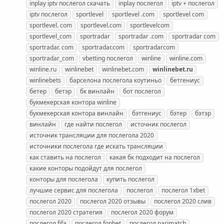
inplay iptv послегол скачать
inplay послегол
iptv + послегол
iptv послегол
sportlevel
sportlevel .com
sportlevel com
sportlevel. com
sportlevel.com
sportlevelcom
sportlevel_com
sportradar
sportradar .com
sportradar com
sportradar. com
sportradar.com
sportradarcom
sportradar_com
vbetting послегол
winline
winline.com
winline.ru
winlinebet
winlinebet.com
winlinebet.ru
winlinebets
барселона послегола коутиньо
бетгениус
бетер
бетэр
бк винлайн
бот послегол
букмекерская контора winline
букмекерская контора винлайн
бэтгениус
бэтер
бэтэр
винлайн
где найти послегол
источник послегол
источник трансляции для послегола 2020
источники послегола где искать трансляции
как ставить на послегол
какая бк подходит на послегол
какие конторы подойдут для послегол
конторы для послегола
купить послегол
лучшие сервис для послегола
послегол
послегол 1xbet
послегол 2020
послегол 2020 отзывы
послегол 2020 слив
послегол 2020 стратегия
послегол 2020 форум
послегол fifa
послегол fonbet
послегол parimatch